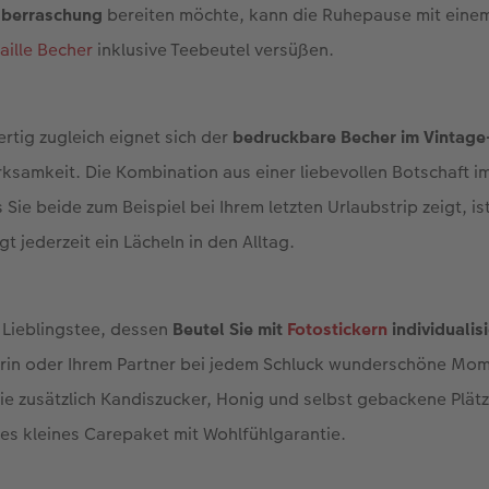
Überraschung
bereiten möchte, kann die Ruhepause mit eine
aille Becher
inklusive Teebeutel versüßen.
rtig zugleich eignet sich der
bedruckbare Becher im Vintag
samkeit. Die Kombination aus einer liebevollen Botschaft im
s Sie beide zum Beispiel bei Ihrem letzten Urlaubstrip zeigt, 
t jederzeit ein Lächeln in den Alltag.
 Lieblingstee, dessen
Beutel Sie mit
Fotostickern
individualis
nerin oder Ihrem Partner bei jedem Schluck wunderschöne Mom
ie zusätzlich Kandiszucker, Honig und selbst gebackene Plät
ches kleines Carepaket mit Wohlfühlgarantie.