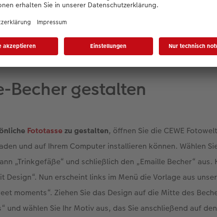
g im Miniglas
le-Becher gestalten
önliche
Fototasse
zu gestalten
, öffnen Sie die CEWE Fotowelt
laden und auf Ihrem Computer installieren können. Wählen S
nn „Trinkgefäße“ und schließlich den „Emaille Becher“ aus. K
it Design“. Nun erscheint links im Menü die Vorlage aus unser
weet moments“. Ziehen Sie das Design auf die Mitte des Becher
“ und wählen Sie Ihr Motiv aus, das Sie anschließend auf den 