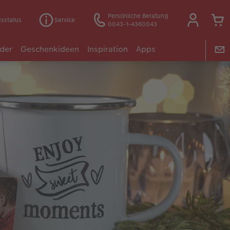
Persönliche Beratung
gsstatus
Service
0043-1-4360043
der
Geschenkideen
Inspiration
Apps