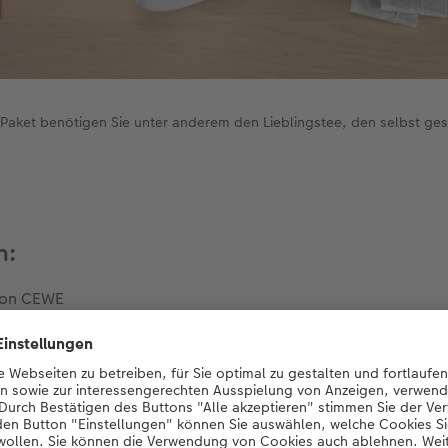
aket benötigen Sie unter anderem den Lieblingstee, den selbst ges
n:
on CEWE
6er-Set