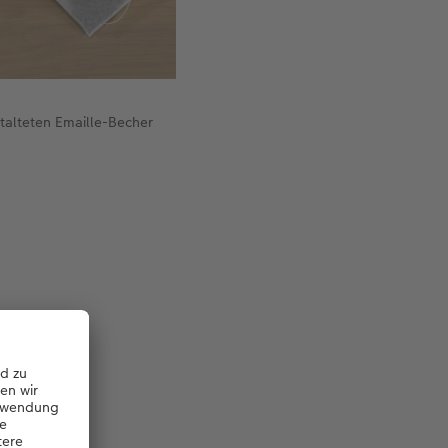
talteten Emaille-Becher