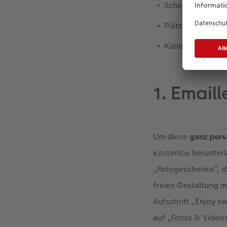
Schere
Plätzchen
Kandis und Honi
1. Email
Um diese
ganz pers
kostenlos herunter
„Fotogeschenke“, da
freien Gestaltung m
Aufschrift „Enjoy s
auf „Fotos & Videos