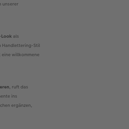
m unserer
e-Look
als
 Handlettering-Stil
ist eine willkommene
ieren
, ruft das
ente ins
zchen ergänzen,