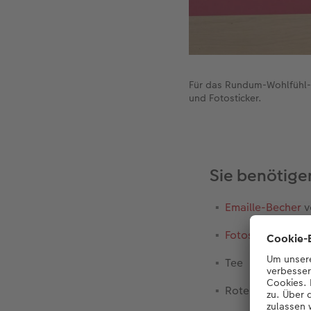
Für das Rundum-Wohlfühl-P
und Fotosticker.
Sie benötige
Emaille-Becher
v
Fotosticker im 1
Tee
Roter Karton