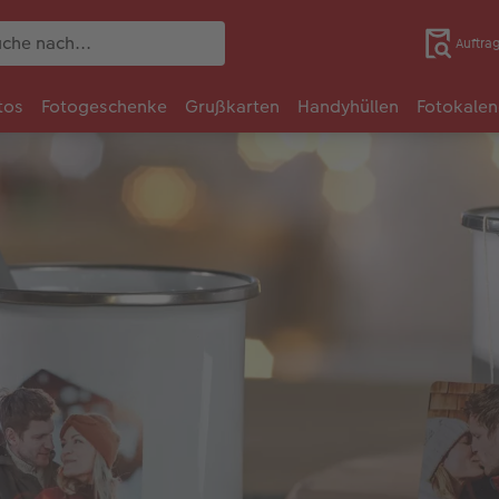
Auftra
tos
Fotogeschenke
Grußkarten
Handyhüllen
Fotokalen