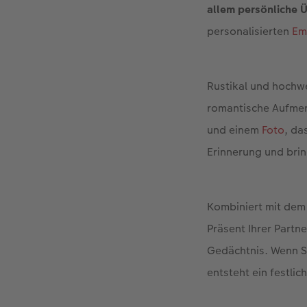
allem persönliche 
personalisierten
Em
Rustikal und hochwe
romantische Aufmerk
und einem
Foto
, da
Erinnerung und bring
Kombiniert mit dem
Präsent Ihrer Part
Gedächtnis. Wenn S
entsteht ein festli