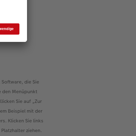
 Software, die Sie
ie den Menüpunkt
licken Sie auf „Zur
em Beispiel mit der
s. Klicken Sie links
Platzhalter ziehen.