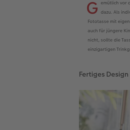
G
emütlich vor 
dazu. Als ind
Fototasse mit eige
auch für jüngere Ki
nicht, sollte die T
einzigartigen Trink
Fertiges Design