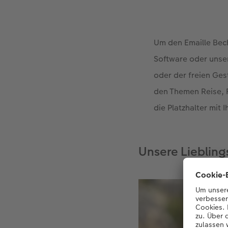
Um den Emaille Bech
Software oder unser
oder der freien Ges
den Themen Reise, F
die Platzhalter mit 
Unsere Lieblin