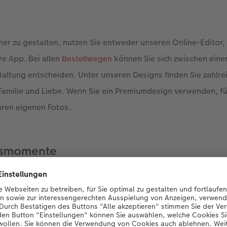
er zu gestalten, nutzen Sie entweder unseren Online-Editor
e App. Bei allen
Bestellwegen
können Sie sich zwischen eine
taltung entscheiden. Unter unseren Designs finden Sie zahlre
amilie und Liebe. Wenn Sie ein Premiumdesign verwenden, füll
Ihren eigenen Fotos.
gsmomente