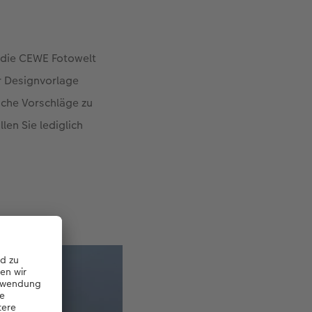
, die CEWE Fotowelt
r Designvorlage
iche Vorschläge zu
en Sie lediglich