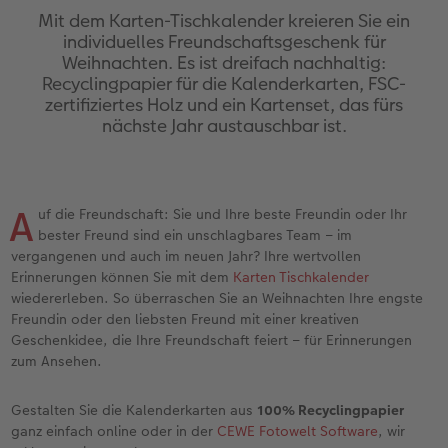
Erinnerungstasche
Fotocollage
Fotosets
Sofortfotos
Fototassen
Babykarten
Silikonhüllen
Wandkalender Fineline
für Männer
Baby
Neue Funktionen
Mit dem Karten-Tischkalender kreieren Sie ein
individuelles Freundschaftsgeschenk für
en
Personalisierter Schuber
hexxas
Fotosticker
Sofortsticker
Emaille Becher
Geburtskarten
Handykette
Kundenbeispiele
für Frauen
Erste Schritte
Erste Schritte
Weihnachten. Es ist dreifach nachhaltig:
Recyclingpapier für die Kalenderkarten, FSC-
zertifiziertes Holz und ein Kartenset, das fürs
Bestellwege
Acrylglas
Art Prints
Sofortfotos mit Rahmen
Trinkflasche
Taufkarten
Kunststoffhüllen
Papierqualitäten
für Freundinnen
Kreative Ideen mit Sofortfotos
Softwaretipps
nächste Jahr austauschbar ist.
Inspiration
Alu Dibond
Premium Poster
Sofortfotos mit Text
Dekoration
Postkarten
Lederhüllen
Bestellwege
für Kinder
Gestaltungsideen
Videotutorials
Jahrbuch
Gallery Print
Rahmen
Sofortfotos mit Design
Schule & Büro
Fotokarten
Holzhüllen
Designvorlagen
für Großeltern
Fotobuch für Anfänger
A
uf die Freundschaft: Sie und Ihre beste Freundin oder Ihr
r
bester Freund sind ein unschlagbares Team – im
Reisefotobuch
Hartschaum
Fotogrößen & Formate
Sofortfotostreifen
Textilien
Digitale Grußkarte
Bio-based Case
Kalender mit fertigem Design
für Tierfreunde
Softwaretipps
vergangenen und auch im neuen Jahr? Ihre wertvollen
Erinnerungen können Sie mit dem
Karten Tischkalender
Kundenbeispiele
Mehrteiler
Bestellwege
Sofortfotogrußkarten
Art Prints
Bestellwege
Mit Design
Gestaltungsideen
Einfach & schnell gestaltet
Videotutorials
wiedererleben. So überraschen Sie an Weihnachten Ihre engste
Freundin oder den liebsten Freund mit einer kreativen
Geschenkidee, die Ihre Freundschaft feiert – für Erinnerungen
Webinare & VHS
Bestellwege
Last Minute Fotos
Sofortfotosets
Faber-Castell
Papierqualitäten
Bestellwege
CEWE myPhotos
Besondere Geschenkideen
Anleitungen & Hilfe
zum Ansehen.
Fotobuch für Anfänger
Ideen zur Wandgestaltung
CEWE myPhotos
Sofortfotocollagen
Foto-Geschenkbox
Weitere Anlässe
Inspiration
Neuheiten
CEWE myPhotos
Fototipps
Gestalten Sie die Kalenderkarten aus
100% Recyclingpapier
ganz einfach online oder in der
CEWE Fotowelt Software
, wir
Erste Schritte
CEWE myPhotos
Fotos digitalisieren
Mehrteilige Sofortfotos
CEWE Geschenkgutschein
CEWE myPhotos
Neuheiten
Extras
Fotowettbewerbe