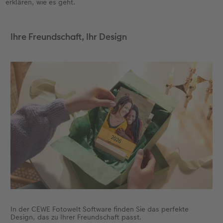
erklären, wie es geht.
Fotobuch erstellen
Neuheiten
Neuheiten
Retro Minis
Neuheiten
Neuheiten
CEWE Magazin
Ihre Freundschaft, Ihr Design
Neuheiten
Extras
Extras
CEWE myPhotos
Neuheiten
In der CEWE Fotowelt Software finden Sie das perfekte
Design, das zu Ihrer Freundschaft passt.