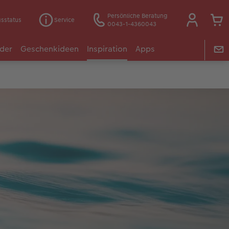
Persönliche Beratung
gsstatus
Service
0043-1-4360043
der
Geschenkideen
Inspiration
Apps