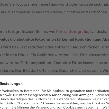
 Oder Sie fotografieren eine Hauswand oder Fassade nicht als
als Zusammenspiel aus Strukturen, Schatten und Farbtönen.
deren fotografischen Genres wie
Portraitfotografie
, Landschaf
beitet die abstrakte Fotografie stärker mit Reduktion und Ab
s wird bewusst reduziert oder entfernt. Dadurch rücken Form
ker in den Fokus. Ein Geländer wird zur Linie. Eine Wasserob
ost wird zur Farbkomposition. Abstrakte Fotos lassen Interpre
rklären. Das Bild darf offen sein. Dadurch erzielt es seine Wi