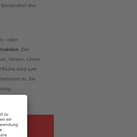
 Bestandteil des
ts- oder
straktion
. Der
en, Farben, Linien
erfläche wird zum
tationen zu. Sie
rkung.