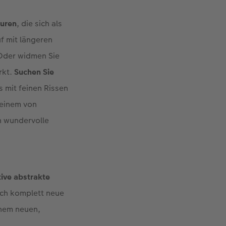
turen
, die sich als
uf mit längeren
 Oder widmen Sie
rkt.
Suchen Sie
is mit feinen Rissen
 einem von
 wundervolle
tive abstrakte
ich komplett neue
inem neuen,