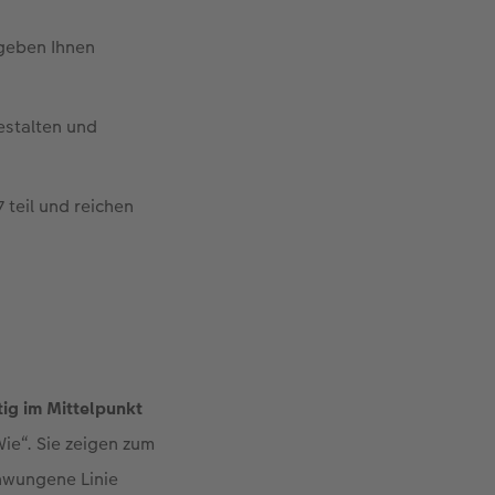
 geben Ihnen
gestalten und
teil und reichen
tig im Mittelpunkt
ie“. Sie zeigen zum
chwungene Linie