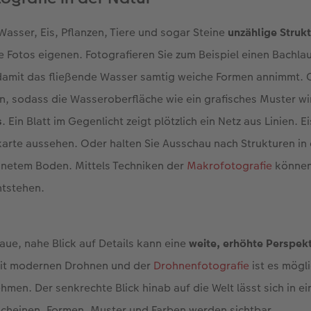
 Wasser, Eis, Pflanzen, Tiere und sogar Steine
unzählige Struk
e Fotos eigenen. Fotografieren Sie zum Beispiel einen Bachla
 damit das fließende Wasser samtig weiche Formen annimmt.
n, sodass die Wasseroberfläche wie ein grafisches Muster wi
s
. Ein Blatt im Gegenlicht zeigt plötzlich ein Netz aus Linien. E
karte aussehen. Oder halten Sie Ausschau nach Strukturen in
hnetem Boden. Mittels Techniken der
Makrofotografie
können
ntstehen.
ue, nahe Blick auf Details kann eine
weite, erhöhte Perspek
Mit modernen Drohnen und der
Drohnenfotografie
ist es mögl
hmen. Der senkrechte Blick hinab auf die Welt lässt sich in e
scheinen. Formen, Muster und Farben werden sichtbar.