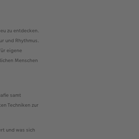
 neu zu entdecken.
tur und Rhythmus.
für eigene
dlichen Menschen
rafie samt
en Techniken zur
ert und was sich