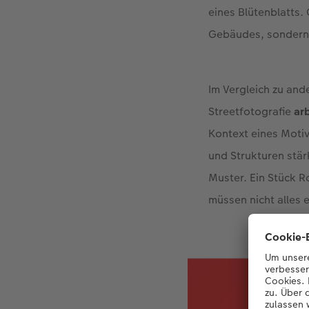
eines Blütenblatts.
Gebäudes, sondern 
Im Vergleich zu an
Streetfotografie
ar
Kontext eines Motiv
und Strukturen stär
Muster. Ein Stück R
müssen nicht alles e