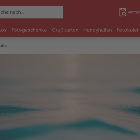
Auftra
tos
Fotogeschenke
Grußkarten
Handyhüllen
Fotokalen
afie