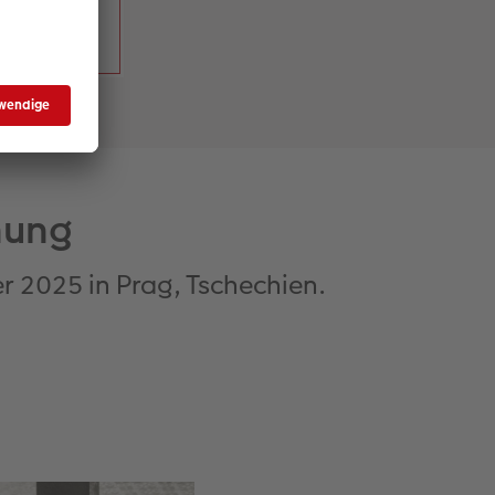
hung
r 2025 in Prag, Tschechien.