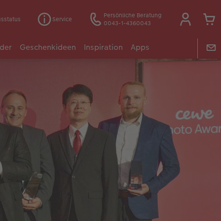
Persönliche Beratung
gsstatus
Service
0043-1-4360043
der
Geschenkideen
Inspiration
Apps