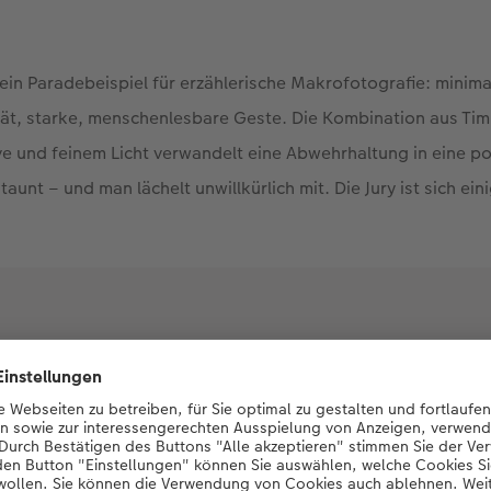
ein Paradebeispiel für erzählerische Makrofotografie: minima
ät, starke, menschenlesbare Geste. Die Kombination aus Tim
e und feinem Licht verwandelt eine Abwehrhaltung in eine p
unt – und man lächelt unwillkürlich mit. Die Jury ist sich eini
nk this is a small miracle of nature – to me
ike smiling dancers. I hope it inspires ot
enjoy the beauty of wildlife photography