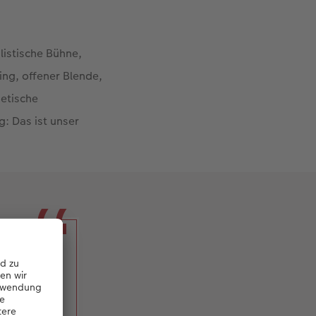
listische Bühne,
ing, offener Blende,
oetische
g: Das ist unser
, they
hers to
.