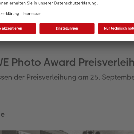
Hasan Baglar
E Photo Award Preisverlei
issen der Preisverleihung am 25. Septembe
ie