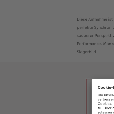
Diese Aufnahme ist 
perfekte Synchronit
sauberer Perspektiv
Performance. Man sta
Siegerbild.
I thi
look l