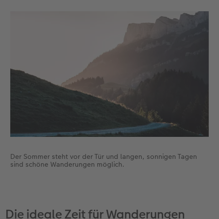
Fotobuch erstellen
Neuheiten
Neuheiten
Retro Minis
Neuheiten
Neuheiten
CEWE Magazin
Neuheiten
Extras
Extras
CEWE myPhotos
Neuheiten
Der Sommer steht vor der Tür und langen, sonnigen Tagen
sind schöne Wanderungen möglich.
Die ideale Zeit für Wanderungen