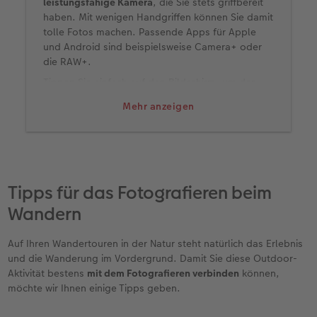
leistungsfähige Kamera
, die Sie stets griffbereit
haben. Mit wenigen Handgriffen können Sie damit
tolle Fotos machen. Passende Apps für Apple
und Android sind beispielsweise Camera+ oder
die RAW+.
Tippen Sie einfach auf den Bildschirm, um den
Fokus und die Belichtung zu setzen. Wenn Sie
Mehr anzeigen
länger auf den Bildschirm drücken, können Sie
außerdem die Belichtungszeit festlegen. Nutzen
Sie zudem den HDR-Modus, um kontrastreiche
Szenen festzuhalten.
Tipps für das Fotografieren beim
Wandern
Auf Ihren Wandertouren in der Natur steht natürlich das Erlebnis
und die Wanderung im Vordergrund. Damit Sie diese Outdoor-
Aktivität bestens
mit dem Fotografieren verbinden
können,
möchte wir Ihnen einige Tipps geben.