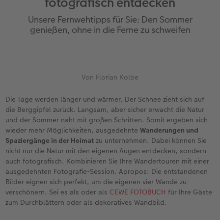
fotografisch entdecken
Erinnerungstasche
Fotocollage
Fotosets
Sofortfotos
Fototassen
Babykarten
Silikonhüllen
Wandkalender Fineline
für Männer
Baby
Neue Funktionen
Unsere Fernwehtipps für Sie: Den Sommer
en
Personalisierter Schuber
hexxas
Fotosticker
Sofortsticker
Emaille Becher
Geburtskarten
Handykette
Kundenbeispiele
für Frauen
Erste Schritte
Erste Schritte
genießen, ohne in die Ferne zu schweifen
Bestellwege
Acrylglas
Art Prints
Sofortfotos mit Rahmen
Trinkflasche
Taufkarten
Kunststoffhüllen
Papierqualitäten
für Freundinnen
Kreative Ideen mit Sofortfotos
Softwaretipps
Inspiration
Alu Dibond
Premium Poster
Sofortfotos mit Text
Dekoration
Postkarten
Lederhüllen
Bestellwege
für Kinder
Gestaltungsideen
Videotutorials
Von Florian Kolbe
Jahrbuch
Gallery Print
Rahmen
Sofortfotos mit Design
Schule & Büro
Fotokarten
Holzhüllen
Designvorlagen
für Großeltern
Fotobuch für Anfänger
Die Tage werden länger und wärmer. Der Schnee zieht sich auf
r
die Berggipfel zurück. Langsam, aber sicher erwacht die Natur
und der Sommer naht mit großen Schritten. Somit ergeben sich
Reisefotobuch
Hartschaum
Fotogrößen & Formate
Sofortfotostreifen
Textilien
Digitale Grußkarte
Bio-based Case
Kalender mit fertigem Design
für Tierfreunde
Softwaretipps
wieder mehr Möglichkeiten, ausgedehnte
Wanderungen und
Spaziergänge in der Heimat
zu unternehmen. Dabei können Sie
Kundenbeispiele
Mehrteiler
Bestellwege
Sofortfotogrußkarten
Art Prints
Bestellwege
Mit Design
Gestaltungsideen
Einfach & schnell gestaltet
Videotutorials
nicht nur die Natur mit den eigenen Augen entdecken, sondern
auch fotografisch. Kombinieren Sie Ihre Wandertouren mit einer
Webinare & VHS
Bestellwege
Last Minute Fotos
Sofortfotosets
Faber-Castell
Papierqualitäten
Bestellwege
CEWE myPhotos
Besondere Geschenkideen
Anleitungen & Hilfe
ausgedehnten Fotografie-Session. Apropos: Die entstandenen
Bilder eignen sich perfekt, um die eigenen vier Wände zu
Fotobuch für Anfänger
Ideen zur Wandgestaltung
CEWE myPhotos
Sofortfotocollagen
Foto-Geschenkbox
Weitere Anlässe
Inspiration
Neuheiten
CEWE myPhotos
Fototipps
verschönern. Sei es als oder als
CEWE FOTOBUCH
für Ihre Gäste
zum Durchblättern oder als dekoratives Wandbild.
Erste Schritte
CEWE myPhotos
Fotos digitalisieren
Mehrteilige Sofortfotos
CEWE Geschenkgutschein
CEWE myPhotos
Neuheiten
Extras
Fotowettbewerbe