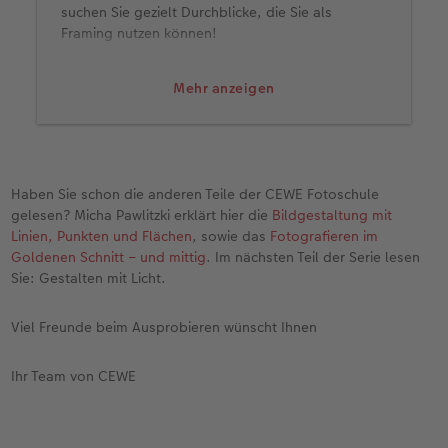
suchen Sie gezielt Durchblicke, die Sie als
Framing nutzen können!
2. Das eingerahmte Objekt muss signifikant sein
Selbst der schönste Bildgestaltungsrahmen
Mehr anzeigen
bringt Ihrem Motiv nichts, wenn das eingerahmte
Objekt langweilig, schlecht erkennbar oder
ungünstig platziert ist. Seien Sie eindeutig und
wählen Sie nur signifikante, klare Objekte, die Sie
visuell einrahmen.
Haben Sie schon die anderen Teile der CEWE Fotoschule
gelesen? Micha Pawlitzki erklärt hier die
Bildgestaltung mit
3. Spielen Sie mit der Tiefenschärfe
Linien, Punkten und Flächen
, sowie das
Fotografieren im
Gestalten Sie flexibel in der Wahl Ihrer
Goldenen Schnitt – und mittig
. Im nächsten Teil der Serie lesen
Tiefenschärfe. Auch wenn bei der Mehrheit der
Sie: Gestalten mit Licht.
Motive eine größere Tiefenschärfe Klarheit ins
Bild bringen wird, können Sie durchaus einmal mit
einem unscharfen Rahmen experimentieren.
Viel Freunde beim Ausprobieren wünscht Ihnen
4. Die Belichtung anpassen
Bei vielen Bildern wird der Kontrastumfang von
Ihr Team von CEWE
umgebendem Rahmen und dem eingerahmten
Hauptmotiv groß sein. Eventuell müssen Sie hier
mit HDR-Aufnahmen arbeiten oder nachträglich