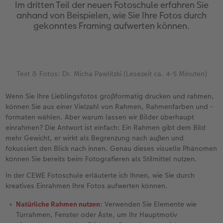
Erinnerungstasche
Fotocollage
Fotosets
Sofortfotos
Fototassen
Babykarten
Silikonhüllen
Wandkalender Fineline
für Männer
Baby
Neue Funktionen
Im dritten Teil der neuen Fotoschule erfahren Sie
anhand von Beispielen, wie Sie Ihre Fotos durch
gekonntes Framing aufwerten können.
en
Personalisierter Schuber
hexxas
Fotosticker
Sofortsticker
Emaille Becher
Geburtskarten
Handykette
Kundenbeispiele
für Frauen
Erste Schritte
Erste Schritte
Bestellwege
Acrylglas
Art Prints
Sofortfotos mit Rahmen
Trinkflasche
Taufkarten
Kunststoffhüllen
Papierqualitäten
für Freundinnen
Kreative Ideen mit Sofortfotos
Softwaretipps
Text & Fotos: Dr. Micha Pawlitzki (Lesezeit ca. 4-5 Minuten)
Inspiration
Alu Dibond
Premium Poster
Sofortfotos mit Text
Dekoration
Postkarten
Lederhüllen
Bestellwege
für Kinder
Gestaltungsideen
Videotutorials
Wenn Sie Ihre Lieblingsfotos großformatig drucken und rahmen,
Jahrbuch
Gallery Print
Rahmen
Sofortfotos mit Design
Schule & Büro
Fotokarten
Holzhüllen
Designvorlagen
für Großeltern
Fotobuch für Anfänger
können Sie aus einer Vielzahl von Rahmen, Rahmenfarben und -
r
formaten wählen. Aber warum lassen wir Bilder überhaupt
Reisefotobuch
Hartschaum
Fotogrößen & Formate
Sofortfotostreifen
Textilien
Digitale Grußkarte
Bio-based Case
Kalender mit fertigem Design
für Tierfreunde
Softwaretipps
einrahmen? Die Antwort ist einfach: Ein Rahmen gibt dem Bild
mehr Gewicht, er wirkt als Begrenzung nach außen und
Kundenbeispiele
Mehrteiler
Bestellwege
Sofortfotogrußkarten
Art Prints
Bestellwege
Mit Design
Gestaltungsideen
Einfach & schnell gestaltet
Videotutorials
fokussiert den Blick nach innen. Genau dieses visuelle Phänomen
können Sie bereits beim Fotografieren als Stilmittel nutzen.
Webinare & VHS
Bestellwege
Last Minute Fotos
Sofortfotosets
Faber-Castell
Papierqualitäten
Bestellwege
CEWE myPhotos
Besondere Geschenkideen
Anleitungen & Hilfe
In der CEWE Fotoschule erläuterte ich Ihnen, wie Sie durch
kreatives Einrahmen Ihre Fotos aufwerten können.
Fotobuch für Anfänger
Ideen zur Wandgestaltung
CEWE myPhotos
Sofortfotocollagen
Foto-Geschenkbox
Weitere Anlässe
Inspiration
Neuheiten
CEWE myPhotos
Fototipps
Natürliche Rahmen nutzen
: Verwenden Sie Elemente wie
Türrahmen, Fenster oder Äste, um Ihr Hauptmotiv
Erste Schritte
CEWE myPhotos
Fotos digitalisieren
Mehrteilige Sofortfotos
CEWE Geschenkgutschein
CEWE myPhotos
Neuheiten
Extras
Fotowettbewerbe