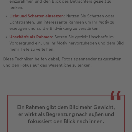
einzurahmen und den Blick des Betrachters gezielt zu
lenken.
Fotobuch erstellen
Neuheiten
Neuheiten
Retro Minis
Neuheiten
Neuheiten
CEWE Magazin
Licht und Schatten einsetzen
: Nutzen Sie Schatten oder
Lichtstrahlen, um interessante Rahmen um Ihr Motiv zu
Neuheiten
Extras
Extras
CEWE myPhotos
Neuheiten
erzeugen und so die Bildwirkung zu verstärken.
Unschärfe als Rahmen
: Setzen Sie gezielt Unschärfe im
Vordergrund ein, um Ihr Motiv hervorzuheben und dem Bild
mehr Tiefe zu verleihen.
Diese Techniken helfen dabei, Fotos spannender zu gestalten
und den Fokus auf das Wesentliche zu lenken.
Ein Rahmen gibt dem Bild mehr Gewicht,
er wirkt als Begrenzung nach außen und
fokussiert den Blick nach innen.