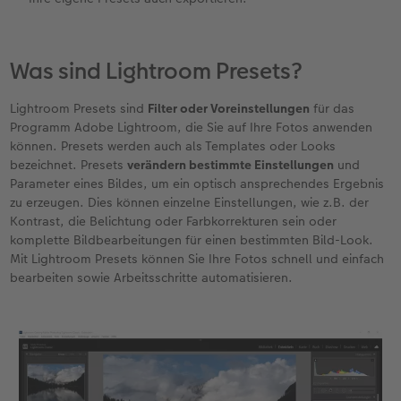
Fotobuch erstellen
Neuheiten
Neuheiten
Retro Minis
Neuheiten
Neuheiten
CEWE Magazin
Was sind Lightroom Presets?
Neuheiten
Extras
Extras
CEWE myPhotos
Neuheiten
Lightroom Presets sind
Filter oder Voreinstellungen
für das
Programm Adobe Lightroom, die Sie auf Ihre Fotos anwenden
können. Presets werden auch als Templates oder Looks
bezeichnet. Presets
verändern bestimmte Einstellungen
und
Parameter eines Bildes, um ein optisch ansprechendes Ergebnis
zu erzeugen. Dies können einzelne Einstellungen, wie z.B. der
Kontrast, die Belichtung oder Farbkorrekturen sein oder
komplette Bildbearbeitungen für einen bestimmten Bild-Look.
Mit Lightroom Presets können Sie Ihre Fotos schnell und einfach
bearbeiten sowie Arbeitsschritte automatisieren.