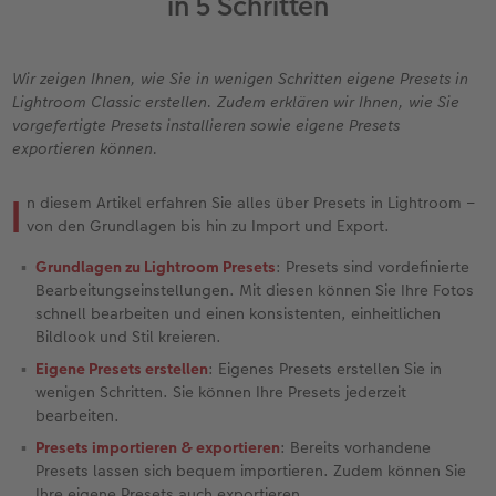
in 5 Schritten
Erinnerungstasche
Fotocollage
Fotosets
Sofortfotos
Fototassen
Babykarten
Silikonhüllen
Wandkalender Fineline
für Männer
Baby
Neue Funktionen
en
Personalisierter Schuber
hexxas
Fotosticker
Sofortsticker
Emaille Becher
Geburtskarten
Handykette
Kundenbeispiele
für Frauen
Erste Schritte
Erste Schritte
Wir zeigen Ihnen, wie Sie in wenigen Schritten eigene Presets in
Lightroom Classic erstellen. Zudem erklären wir Ihnen, wie Sie
Bestellwege
Acrylglas
Art Prints
Sofortfotos mit Rahmen
Trinkflasche
Taufkarten
Kunststoffhüllen
Papierqualitäten
für Freundinnen
Kreative Ideen mit Sofortfotos
Softwaretipps
vorgefertigte Presets installieren sowie eigene Presets
exportieren können.
Inspiration
Alu Dibond
Premium Poster
Sofortfotos mit Text
Dekoration
Postkarten
Lederhüllen
Bestellwege
für Kinder
Gestaltungsideen
Videotutorials
I
n diesem Artikel erfahren Sie alles über Presets in Lightroom –
Jahrbuch
Gallery Print
Rahmen
Sofortfotos mit Design
Schule & Büro
Fotokarten
Holzhüllen
Designvorlagen
für Großeltern
Fotobuch für Anfänger
von den Grundlagen bis hin zu Import und Export.
r
Grundlagen zu Lightroom Presets
: Presets sind vordefinierte
Reisefotobuch
Hartschaum
Fotogrößen & Formate
Sofortfotostreifen
Textilien
Digitale Grußkarte
Bio-based Case
Kalender mit fertigem Design
für Tierfreunde
Softwaretipps
Bearbeitungseinstellungen. Mit diesen können Sie Ihre Fotos
schnell bearbeiten und einen konsistenten, einheitlichen
Kundenbeispiele
Mehrteiler
Bestellwege
Sofortfotogrußkarten
Art Prints
Bestellwege
Mit Design
Gestaltungsideen
Einfach & schnell gestaltet
Videotutorials
Bildlook und Stil kreieren.
Eigene Presets erstellen
: Eigenes Presets erstellen Sie in
Webinare & VHS
Bestellwege
Last Minute Fotos
Sofortfotosets
Faber-Castell
Papierqualitäten
Bestellwege
CEWE myPhotos
Besondere Geschenkideen
Anleitungen & Hilfe
wenigen Schritten. Sie können Ihre Presets jederzeit
bearbeiten.
Fotobuch für Anfänger
Ideen zur Wandgestaltung
CEWE myPhotos
Sofortfotocollagen
Foto-Geschenkbox
Weitere Anlässe
Inspiration
Neuheiten
CEWE myPhotos
Fototipps
Presets importieren & exportieren
: Bereits vorhandene
Presets lassen sich bequem importieren. Zudem können Sie
Erste Schritte
CEWE myPhotos
Fotos digitalisieren
Mehrteilige Sofortfotos
CEWE Geschenkgutschein
CEWE myPhotos
Neuheiten
Extras
Fotowettbewerbe
Ihre eigene Presets auch exportieren.