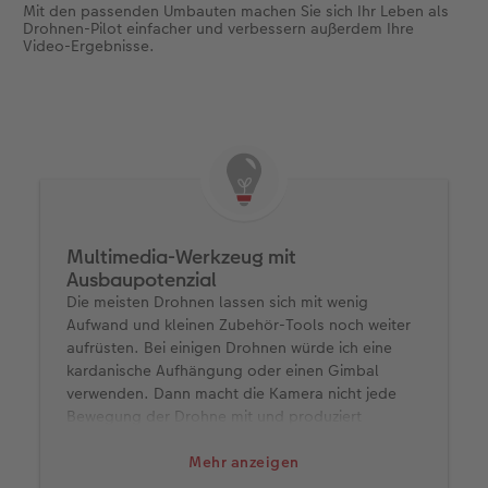
Mit den passenden Umbauten machen Sie sich Ihr Leben als
Drohnen-Pilot einfacher und verbessern außerdem Ihre
Video-Ergebnisse.
Multimedia-Werkzeug mit
Ausbaupotenzial
Die meisten Drohnen lassen sich mit wenig
Aufwand und kleinen Zubehör-Tools noch weiter
aufrüsten. Bei einigen Drohnen würde ich eine
kardanische Aufhängung oder einen Gimbal
verwenden. Dann macht die Kamera nicht jede
Bewegung der Drohne mit und produziert
stabilere Bilder. Wirklich ein Muss: ein extra Akku.
Nichts ist ärgerlicher, als wenn Sie den perfekten
Mehr anzeigen
Moment festhalten möchten, aber nicht mehr