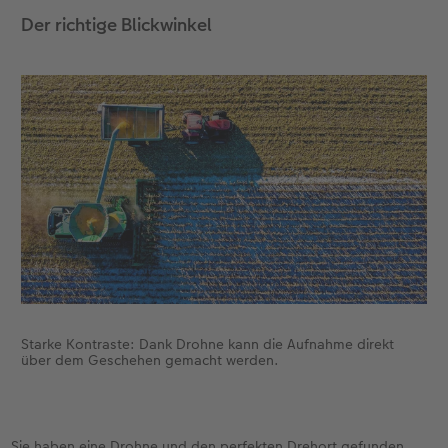
Der richtige Blickwinkel
Fotobuch erstellen
Neuheiten
Neuheiten
Retro Minis
Neuheiten
Neuheiten
CEWE Magazin
Neuheiten
Extras
Extras
CEWE myPhotos
Neuheiten
Starke Kontraste: Dank Drohne kann die Aufnahme direkt
über dem Geschehen gemacht werden.
Sie haben eine Drohne und den perfekten Drehort gefunden,