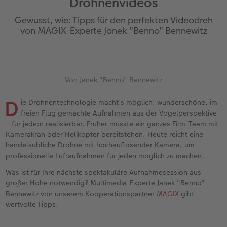
Drohnenvideos
Erinnerungstasche
Fotocollage
Fotosets
Sofortfotos
Fototassen
Babykarten
Silikonhüllen
Wandkalender Fineline
für Männer
Baby
Neue Funktionen
Gewusst, wie: Tipps für den perfekten Videodreh
en
Personalisierter Schuber
hexxas
Fotosticker
Sofortsticker
Emaille Becher
Geburtskarten
Handykette
Kundenbeispiele
für Frauen
Erste Schritte
Erste Schritte
von MAGIX-Experte Janek "Benno" Bennewitz
Bestellwege
Acrylglas
Art Prints
Sofortfotos mit Rahmen
Trinkflasche
Taufkarten
Kunststoffhüllen
Papierqualitäten
für Freundinnen
Kreative Ideen mit Sofortfotos
Softwaretipps
Inspiration
Alu Dibond
Premium Poster
Sofortfotos mit Text
Dekoration
Postkarten
Lederhüllen
Bestellwege
für Kinder
Gestaltungsideen
Videotutorials
Von Janek "Benno" Bennewitz
D
Jahrbuch
Gallery Print
Rahmen
Sofortfotos mit Design
Schule & Büro
Fotokarten
Holzhüllen
Designvorlagen
für Großeltern
Fotobuch für Anfänger
ie Drohnentechnologie macht’s möglich: wunderschöne, im
r
freien Flug gemachte Aufnahmen aus der Vogelperspektive
– für jede:n realisierbar. Früher musste ein ganzes Film-Team mit
Reisefotobuch
Hartschaum
Fotogrößen & Formate
Sofortfotostreifen
Textilien
Digitale Grußkarte
Bio-based Case
Kalender mit fertigem Design
für Tierfreunde
Softwaretipps
Kamerakran oder Helikopter bereitstehen. Heute reicht eine
handelsübliche Drohne mit hochauflösender Kamera, um
Kundenbeispiele
Mehrteiler
Bestellwege
Sofortfotogrußkarten
Art Prints
Bestellwege
Mit Design
Gestaltungsideen
Einfach & schnell gestaltet
Videotutorials
professionelle Luftaufnahmen für jeden möglich zu machen.
Was ist für Ihre nächste spektakuläre Aufnahmesession aus
Webinare & VHS
Bestellwege
Last Minute Fotos
Sofortfotosets
Faber-Castell
Papierqualitäten
Bestellwege
CEWE myPhotos
Besondere Geschenkideen
Anleitungen & Hilfe
großer Höhe notwendig? Multimedia-Experte Janek "Benno"
Bennewitz von unserem Kooperationspartner
MAGIX
gibt
Fotobuch für Anfänger
Ideen zur Wandgestaltung
CEWE myPhotos
Sofortfotocollagen
Foto-Geschenkbox
Weitere Anlässe
Inspiration
Neuheiten
CEWE myPhotos
Fototipps
wertvolle Tipps.
Erste Schritte
CEWE myPhotos
Fotos digitalisieren
Mehrteilige Sofortfotos
CEWE Geschenkgutschein
CEWE myPhotos
Neuheiten
Extras
Fotowettbewerbe