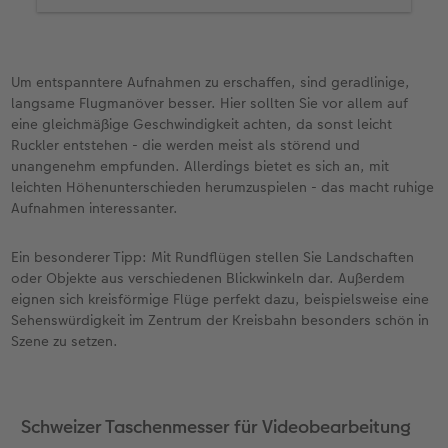
drehen können, weil Ihr Akku leer ist.
Ich empfehle Ihnen außerdem ein paar ND-Filter.
Diese Filter dienen dazu, zu helles Licht zu
Um entspanntere Aufnahmen zu erschaffen, sind geradlinige,
reduzieren und zu neutralisieren. Damit können
langsame Flugmanöver besser. Hier sollten Sie vor allem auf
Sie ganz einfach Überbelichtungen durch die
eine gleichmäßige Geschwindigkeit achten, da sonst leicht
Sonne oder durch Reflexionen verhindern. Die
Ruckler entstehen - die werden meist als störend und
Farben bleiben erhalten und die Bilder wirken
unangenehm empfunden. Allerdings bietet es sich an, mit
durch die stärkeren Kontraste sogar noch
leichten Höhenunterschieden herumzuspielen - das macht ruhige
eindrucksvoller.
Aufnahmen interessanter.
Und denken Sie mal über eine FPV-Brille nach.
Das sind im Prinzip zwei Mini-Monitore, die Sie
Ein besonderer Tipp: Mit Rundflügen stellen Sie Landschaften
sich vor die Augen setzen. Damit können Sie
oder Objekte aus verschiedenen Blickwinkeln dar. Außerdem
quasi mit den Augen der Drohne sehen. Der Dreh
eignen sich kreisförmige Flüge perfekt dazu, beispielsweise eine
mit einer Drohne wird durch eine solche FPV-Brille
Sehenswürdigkeit im Zentrum der Kreisbahn besonders schön in
zu einem ganz besonderen Erlebnis. So wird es
Szene zu setzen.
natürlich auch viel einfacher, die Drohne perfekt
zu navigieren.
Schweizer Taschenmesser für Videobearbeitung