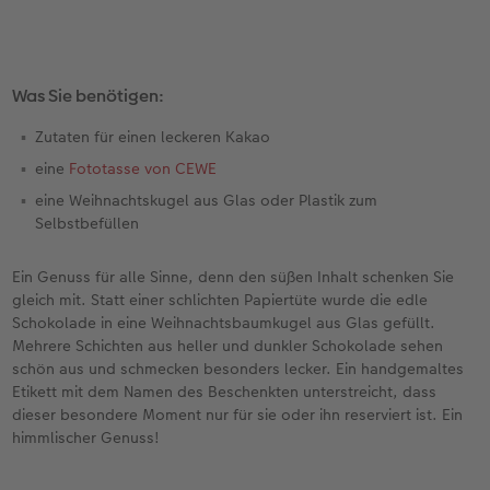
Fotobuch erstellen
Neuheiten
Neuheiten
Retro Minis
Neuheiten
Neuheiten
CEWE Magazin
Was Sie benötigen:
Neuheiten
Extras
Extras
CEWE myPhotos
Neuheiten
Zutaten für einen leckeren Kakao
eine
Fototasse von CEWE
eine Weihnachtskugel aus Glas oder Plastik zum
Selbstbefüllen
Ein Genuss für alle Sinne, denn den süßen Inhalt schenken Sie
gleich mit. Statt einer schlichten Papiertüte wurde die edle
Schokolade in eine Weihnachtsbaumkugel aus Glas gefüllt.
Mehrere Schichten aus heller und dunkler Schokolade sehen
schön aus und schmecken besonders lecker. Ein handgemaltes
Etikett mit dem Namen des Beschenkten unterstreicht, dass
dieser besondere Moment nur für sie oder ihn reserviert ist. Ein
himmlischer Genuss!