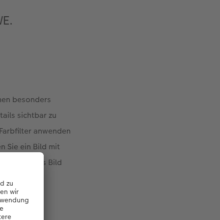
WE.
hmen besonders
tails sichtbar zu
Farbfilter anwenden
 Sie ein Bild mit
tzen Sie das Bild