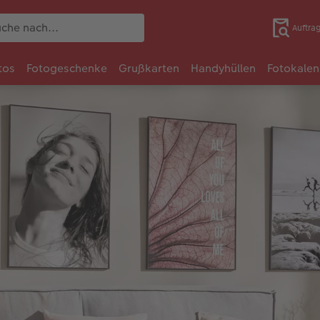
Auftra
tos
Fotogeschenke
Grußkarten
Handyhüllen
Fotokalen