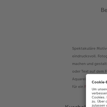
Be
Spektakuläre Motiv
eindrucksvoll. Fotog
machen und gestalt
oder Text auf dem Fo
Aquarellfarben und 
für ein
Poster im R