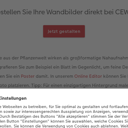
stellen Sie Ihre Wandbilder direkt bei CE
Jetzt gestalten
e aus der Pflanzenwelt wirken als großformatige Nahaufna
rafieren Sie zum Beispiel ein Blatt im Gegenlicht, um feine De
en Sie ein
Poster
damit. In unserem
Online Editor
können Sie 
to platzieren. Tipp: Für einen einzigartigen Hintergrund malen
fotografieren es ab oder scannen es mit dem Smartphone. Nu
ahmen
und fügen Sie zum Beispiel das „Love“-Clipart hinzu.