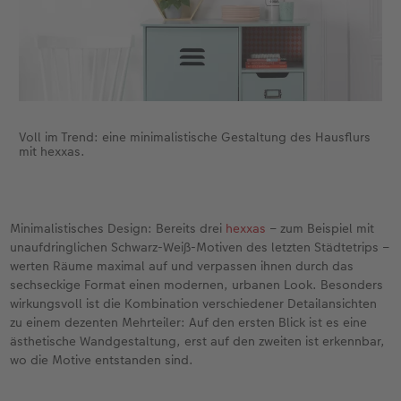
Fotobuch erstellen
Neuheiten
Neuheiten
Retro Minis
Neuheiten
Neuheiten
CEWE Magazin
Neuheiten
Extras
Extras
CEWE myPhotos
Neuheiten
Voll im Trend: eine minimalistische Gestaltung des Hausflurs
mit hexxas.
Minimalistisches Design: Bereits drei
hexxas
– zum Beispiel mit
unaufdringlichen Schwarz-Weiß-Motiven des letzten Städtetrips –
werten Räume maximal auf und verpassen ihnen durch das
sechseckige Format einen modernen, urbanen Look. Besonders
wirkungsvoll ist die Kombination verschiedener Detailansichten
zu einem dezenten Mehrteiler: Auf den ersten Blick ist es eine
ästhetische Wandgestaltung, erst auf den zweiten ist erkennbar,
wo die Motive entstanden sind.