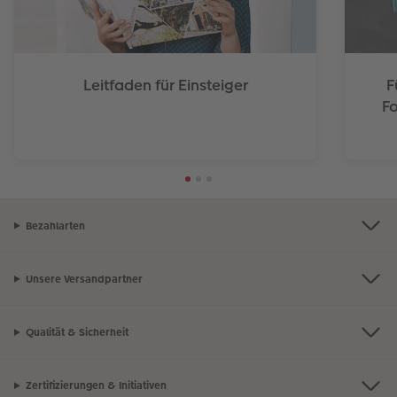
Leitfaden für Einsteiger
F
Fo
Bezahlarten
Unsere Versandpartner
Qualität & Sicherheit
Zertifizierungen & Initiativen