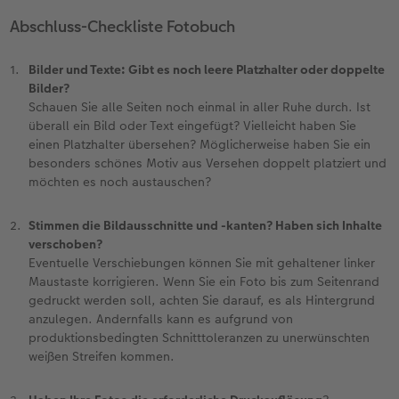
Erinnerungstasche
Fotocollage
Fotosets
Sofortfotos
Fototassen
Babykarten
Silikonhüllen
Wandkalender Fineline
für Männer
Baby
Neue Funktionen
Abschluss-Checkliste Fotobuch
en
Personalisierter Schuber
hexxas
Fotosticker
Sofortsticker
Emaille Becher
Geburtskarten
Handykette
Kundenbeispiele
für Frauen
Erste Schritte
Erste Schritte
Bilder und Texte: Gibt es noch leere Platzhalter oder doppelte
Bilder?
Bestellwege
Acrylglas
Art Prints
Sofortfotos mit Rahmen
Trinkflasche
Taufkarten
Kunststoffhüllen
Papierqualitäten
für Freundinnen
Kreative Ideen mit Sofortfotos
Softwaretipps
Schauen Sie alle Seiten noch einmal in aller Ruhe durch. Ist
überall ein Bild oder Text eingefügt? Vielleicht haben Sie
Inspiration
Alu Dibond
Premium Poster
Sofortfotos mit Text
Dekoration
Postkarten
Lederhüllen
Bestellwege
für Kinder
Gestaltungsideen
Videotutorials
einen Platzhalter übersehen? Möglicherweise haben Sie ein
besonders schönes Motiv aus Versehen doppelt platziert und
Jahrbuch
Gallery Print
Rahmen
Sofortfotos mit Design
Schule & Büro
Fotokarten
Holzhüllen
Designvorlagen
für Großeltern
Fotobuch für Anfänger
möchten es noch austauschen?
r
Reisefotobuch
Hartschaum
Fotogrößen & Formate
Sofortfotostreifen
Textilien
Digitale Grußkarte
Bio-based Case
Kalender mit fertigem Design
für Tierfreunde
Softwaretipps
Stimmen die Bildausschnitte und -kanten? Haben sich Inhalte
verschoben?
Eventuelle Verschiebungen können Sie mit gehaltener linker
Kundenbeispiele
Mehrteiler
Bestellwege
Sofortfotogrußkarten
Art Prints
Bestellwege
Mit Design
Gestaltungsideen
Einfach & schnell gestaltet
Videotutorials
Maustaste korrigieren. Wenn Sie ein Foto bis zum Seitenrand
gedruckt werden soll, achten Sie darauf, es als Hintergrund
Webinare & VHS
Bestellwege
Last Minute Fotos
Sofortfotosets
Faber-Castell
Papierqualitäten
Bestellwege
CEWE myPhotos
Besondere Geschenkideen
Anleitungen & Hilfe
anzulegen. Andernfalls kann es aufgrund von
produktionsbedingten Schnitttoleranzen zu unerwünschten
Fotobuch für Anfänger
Ideen zur Wandgestaltung
CEWE myPhotos
Sofortfotocollagen
Foto-Geschenkbox
Weitere Anlässe
Inspiration
Neuheiten
CEWE myPhotos
Fototipps
weißen Streifen kommen.
Erste Schritte
CEWE myPhotos
Fotos digitalisieren
Mehrteilige Sofortfotos
CEWE Geschenkgutschein
CEWE myPhotos
Neuheiten
Extras
Fotowettbewerbe