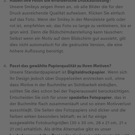
Haben Ihre Fotos die erforderliche Druckauflösung
?
Unsere Smileys zeigen Ihnen an, ob alle Bilder die für den
Fotobuch erstellen
Neuheiten
Neuheiten
Retro Minis
Neuheiten
Neuheiten
CEWE Magazin
Druck ausreichende Qualität aufweisen. Klicken Sie einfach
auf das Foto. Wenn der Smiley in der Menüleiste gelb oder
rot ist, empfehlen wir, das Foto so lange zu verkleinern, bis er
Neuheiten
Extras
Extras
CEWE myPhotos
Neuheiten
grün wird. Denn die Bildschirmdarstellung kann täuschen:
Selbst wenn ein Motiv auf dem Bildschirm gut aussieht, gilt
dies nicht automatisch für die gedruckte Version, die eine
höhere Auflösung benötigt.
Passt das gewählte Papierqualität zu Ihren Motiven?
Unsere Standardpapierart ist
Digitaldruckpapier
. Wenn sich
Ihr Design jedoch über Doppelseiten erstrecken soll, ohne
dass Motive in der Buchmitte an Sichtbarkeit einbüßen,
sollten Sie dies schon bei der Papierauswahl berücksichtigen.
Entscheiden Sie sich für unser
spezielles Fotopapier
, das in
der Buchmitte flach zusammenläuft und so einen Motivverlust
ausschließt. Die Seiten des Fotopapiers sind dicker und die
Farben wirken besonders lebhaft; es ist für einige
ausgewählte Fotobuchgrößen (30 x 30 cm, 28 x 21 cm, 21 x
21 cm) erhältlich. Als dritte Alternative gibt es unser