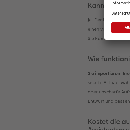
Kann man ein
Ja. Der
Fotobuch-As
einen vollständigen
Sie können den Vor
Wie funktion
Sie importieren Ihr
smarte Fotoauswahl 
oder unscharfe Aufn
Entwurf und passen 
Kostet die au
Assistenten e