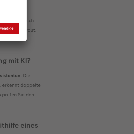
dern automatisch
und Seitenlayout.
ellen.
ng mit KI?
ssistenten
. Die
, erkennt doppelte
h prüfen Sie den
thilfe eines