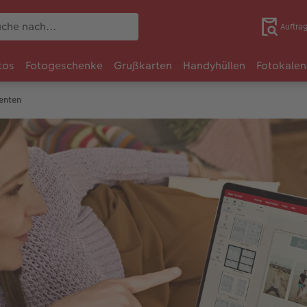
Auftra
tos
Fotogeschenke
Grußkarten
Handyhüllen
Fotokalen
tenten