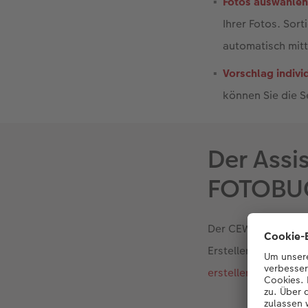
Fotos auswählen
Ihrer Fotos. Sor
automatisch mitti
Vorschlag indivi
können Sie die S
Der Assi
FOTOBUC
Der CEWE FOTOBUC
Erstellen und Gesta
erstellen
lassen und