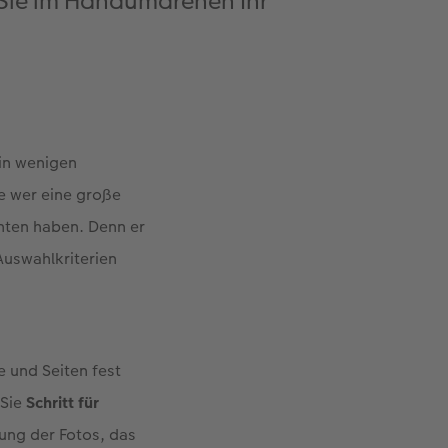
e Sie im Handumdrehen Ihr
in wenigen
e wer eine große
enten haben. Denn er
 Auswahlkriterien
e und Seiten fest
 Sie
Schritt für
ung der Fotos, das