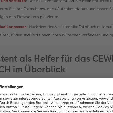
 und sortieren
: Der Assistent unterstützt Sie beim Sortieren
tieren Sie Ihre Fotos bspw. nach Aufnahmedatum und lassen Si
g in den Platzhaltern platzieren.
duell anpassen
: Nachdem der Assistent Ihr Fotobuch automatis
eiten, Bilder und Texte nach Ihren Wünschen verändern und o
stent als Helfer für das CEW
H im Überblick
H Assistent
unterstützt Sie mithilfe von künstlicher Intelligen
lten Ihres Fotobuchs. Mit ihm können Sie Ihr
Fotobuch mit KI 
 den Entwurf anschließend bearbeiten.