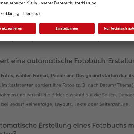
 Fotobuch automatisch erstellen lassen?
sistent in der CEWE Fotowelt Software
erstellt aus Ihren Bil
 Entwurf für Ihr Fotobuch. Inklusive Fotoauswahl, Sortierung 
schlag anschließend nach Ihren Wünschen anpassen und best
iert eine automatische Fotobuch-Erstellu
e Fotos, wählen Format, Papier und Design und starten den A
im Assistenten sortiert Ihre Fotos (z. B. nach Datum/Thema)
ahmen und verteilt die Bilder passend auf die Seiten. Danac
bei Bedarf Reihenfolge, Layouts, Texte oder Seitenzahl an.
tomatische Erstellung eines Fotobuchs mi
xtra?