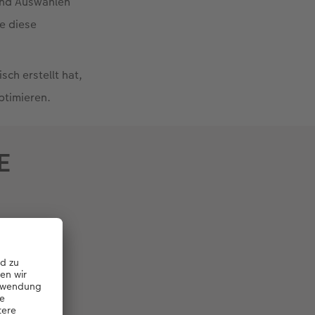
 und Auswählen
e diese
ch erstellt hat,
ptimieren.
E
z (KI)
beim
automatisch