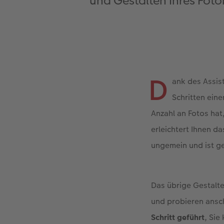
und Gestalten Ihres Foto
D
ank des Assis
Schritten ein
Anzahl an Fotos hat
erleichtert Ihnen d
ungemein und ist g
Das übrige Gestalte
und probieren ansch
Schritt geführt
, Sie