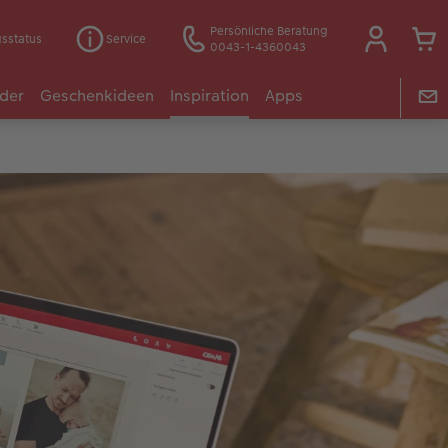
Persönliche Beratung
gsstatus
Service
0043-1-4360043
der
Geschenkideen
Inspiration
Apps