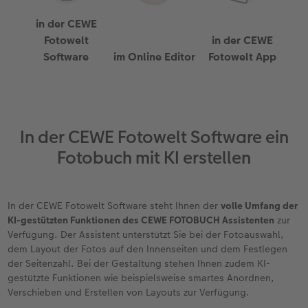
in der CEWE
Erste Schritte
CEWE myPhotos
Fotos digitalisieren
Mehrteilige Sofortfotos
CEWE Geschenkgutschein
CEWE myPhotos
Neuheiten
Extras
Fotowettbewerbe
Fotowelt
in der CEWE
Software
im Online Editor
Fotowelt App
Fotobuch erstellen
Neuheiten
Neuheiten
Retro Minis
Neuheiten
Neuheiten
CEWE Magazin
Neuheiten
Extras
Extras
CEWE myPhotos
Neuheiten
In der CEWE Fotowelt Software ein
Fotobuch mit KI erstellen
In der CEWE Fotowelt Software steht Ihnen der
volle Umfang der
KI-gestützten Funktionen des CEWE FOTOBUCH Assistenten
zur
Verfügung. Der Assistent unterstützt Sie bei der Fotoauswahl,
dem Layout der Fotos auf den Innenseiten und dem Festlegen
der Seitenzahl. Bei der Gestaltung stehen Ihnen zudem KI-
gestützte Funktionen wie beispielsweise smartes Anordnen,
Verschieben und Erstellen von Layouts zur Verfügung.