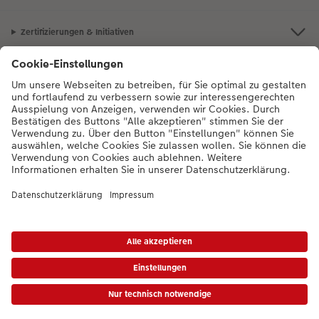
Zertifizierungen & Initiativen
Unsere Empfehlungen
Unser Sortiment
Service
Mehr zum CEWE Fotoservice
* Die UVP gelten inkl. MwSt. zzgl. Versandkosten (ggf. auch bei Filialabholung) gem.
Preisliste
|
AGB
|
Datenschutz
|
Impressum
Bei Fragen zu Produkten oder der Bestellung können Sie uns gern anrufen: