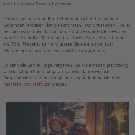
praktische Möglichkeit, um im Nachhinein auch
auch für schöne Fotos willkommen.
auf dem Handy dann das beste Bild aussuchen
zu können.
Gerade, wenn Sie und Ihre Liebsten den Abend zusammen
verbringen, ergeben sich die schönsten Foto-Situationen – sei es
beispielsweise beim Warten aufs Fondue- oder Raclette-Essen
oder bis es endlich Mitternacht ist. Laden Sie die Kleinsten dazu
ein, Foto-Model zu sein und lassen Sie sie ein oder zwei
Wunderkerzen anzünden, während Sie fotografieren.
So kann die Zeit im Fluge vergehen und Sie erhalten gleichzeitig
wunderschöne Erinnerungsfotos an den Jahreswechsel.
Möglicherweise finden sich genau diese Aufnahmen in Ihrem
nächsten Foto-Jahrbuch
wieder?