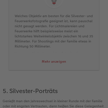
Welches Objektiv am besten für die Silvester- und
Feuerwerksfotografie geeignet ist, kann pauschal
nicht gesagt werden. Für Lichtmalereien und
Feuerwerke hilft beispielsweise meist ein
lichtstarkes Weitwinkelobjektiv zwischen 16 und 35
Millimeter. Für Shootings mit der Familie etwas in
Richtung 50 Millimeter.
Vergessen Sie in den meisten Fotosituationen
nicht, die ISO-Automatik auszuschalten und eine
Mehr anzeigen
geringe ISO-Zahl auszuwählen, etwa ISO 100.
Fotografieren Sie, wenn möglich mit Fernauslöser
oder dem Selbstauslöser, mit einer Verzögerung
von 2 oder 5 Sekunden, um unnötiges
Verwackeln zu vermeiden.
5. Silvester-Porträts
Wenn Sie ein Smartphone nutzen, vertrauen Sie
lieber auf natürliche Lichtquellen wie Kerzenlicht
oder die Zimmerbeleuchtung - den Blitz schalten
Genießt man den Jahreswechsel in kleiner Runde mit der Familie
Sie aus. Die Serienbildfunktion ist außerdem eine
oder mit engsten Vertrauten, dann heißen Sie diese Gelegenheit