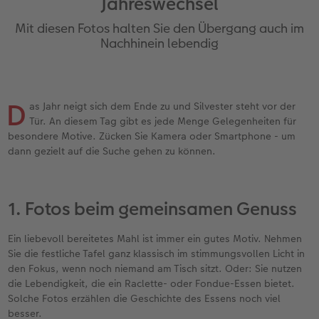
Jahreswechsel
Erinnerungstasche
Fotocollage
Fotosets
Sofortfotos
Fototassen
Babykarten
Silikonhüllen
Wandkalender Fineline
für Männer
Baby
Neue Funktionen
Mit diesen Fotos halten Sie den Übergang auch im
en
Personalisierter Schuber
hexxas
Fotosticker
Sofortsticker
Emaille Becher
Geburtskarten
Handykette
Kundenbeispiele
für Frauen
Erste Schritte
Erste Schritte
Nachhinein lebendig
Bestellwege
Acrylglas
Art Prints
Sofortfotos mit Rahmen
Trinkflasche
Taufkarten
Kunststoffhüllen
Papierqualitäten
für Freundinnen
Kreative Ideen mit Sofortfotos
Softwaretipps
D
as Jahr neigt sich dem Ende zu und Silvester steht vor der
Inspiration
Alu Dibond
Premium Poster
Sofortfotos mit Text
Dekoration
Postkarten
Lederhüllen
Bestellwege
für Kinder
Gestaltungsideen
Videotutorials
Tür. An diesem Tag gibt es jede Menge Gelegenheiten für
besondere Motive. Zücken Sie Kamera oder Smartphone - um
Jahrbuch
Gallery Print
Rahmen
Sofortfotos mit Design
Schule & Büro
Fotokarten
Holzhüllen
Designvorlagen
für Großeltern
Fotobuch für Anfänger
dann gezielt auf die Suche gehen zu können.
r
Reisefotobuch
Hartschaum
Fotogrößen & Formate
Sofortfotostreifen
Textilien
Digitale Grußkarte
Bio-based Case
Kalender mit fertigem Design
für Tierfreunde
Softwaretipps
1. Fotos beim gemeinsamen Genuss
Kundenbeispiele
Mehrteiler
Bestellwege
Sofortfotogrußkarten
Art Prints
Bestellwege
Mit Design
Gestaltungsideen
Einfach & schnell gestaltet
Videotutorials
Ein liebevoll bereitetes Mahl ist immer ein gutes Motiv. Nehmen
Webinare & VHS
Bestellwege
Last Minute Fotos
Sofortfotosets
Faber-Castell
Papierqualitäten
Bestellwege
CEWE myPhotos
Besondere Geschenkideen
Anleitungen & Hilfe
Sie die festliche Tafel ganz klassisch im stimmungsvollen Licht in
den Fokus, wenn noch niemand am Tisch sitzt. Oder: Sie nutzen
Fotobuch für Anfänger
Ideen zur Wandgestaltung
CEWE myPhotos
Sofortfotocollagen
Foto-Geschenkbox
Weitere Anlässe
Inspiration
Neuheiten
CEWE myPhotos
Fototipps
die Lebendigkeit, die ein Raclette- oder Fondue-Essen bietet.
Solche Fotos erzählen die Geschichte des Essens noch viel
Erste Schritte
CEWE myPhotos
Fotos digitalisieren
Mehrteilige Sofortfotos
CEWE Geschenkgutschein
CEWE myPhotos
Neuheiten
Extras
Fotowettbewerbe
besser.