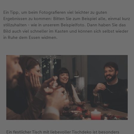
Fotobuch erstellen
Neuheiten
Neuheiten
Retro Minis
Neuheiten
Neuheiten
CEWE Magazin
Ein Tipp, um beim Fotografieren viel leichter zu guten
Ergebnissen zu kommen: Bitten Sie zum Beispiel alle, einmal kurz
stillzuhalten - wie in unserem Beispielfoto. Dann haben Sie das
Neuheiten
Extras
Extras
CEWE myPhotos
Neuheiten
Bild auch viel schneller im Kasten und können sich selbst wieder
in Ruhe dem Essen widmen.
Ein festlicher Tisch mit liebevoller Tischdeko ist besonders