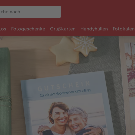
tos
Fotogeschenke
Grußkarten
Handyhüllen
Fotokalen