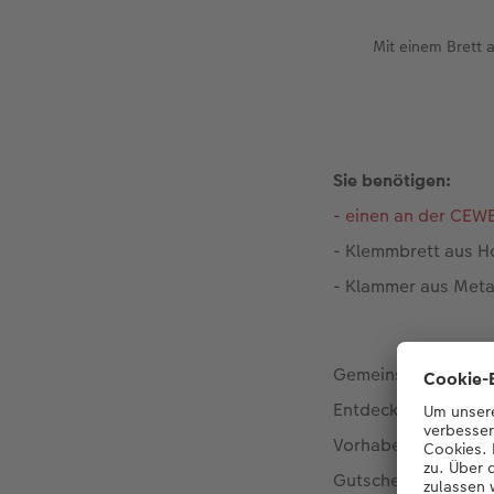
Mit einem Brett 
Sie benötigen:
-
einen an der CEWE
- Klemmbrett aus H
- Klammer aus Meta
Gemeinsame Reisen 
Entdeckungstour zu
Vorhaben zu visuali
Gutschein ideal.