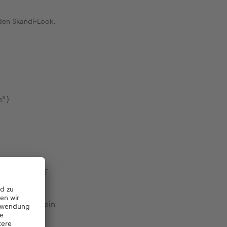
 den Skandi-Look.
n")
 zusammen auf
 Um dieses
eignet sich ein