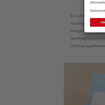
Es soll nach Kopen
Kurztrip. Direkt an
Design" aus. Fügen 
anschließend per Kl
mit einer goldfarb