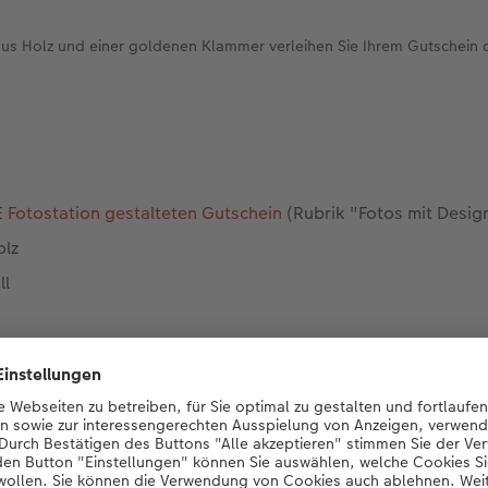
aus Holz und einer goldenen Klammer verleihen Sie Ihrem Gutschein
 Fotostation gestalteten Gutschein
(Rubrik "Fotos mit Desig
olz
ll
bedeuten Erlebtes zu teilen, Erinnerungen zu schaffen und
 gehen – ein Geschenk, das für immer im Gedächtnis bleibt.
sieren und um etwas unter den Tannenbaum legen zu können, 