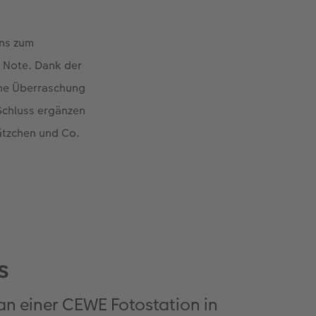
gns zum
n Note. Dank der
ene Überraschung
 Schluss ergänzen
ätzchen und Co.
s
an einer CEWE Fotostation in