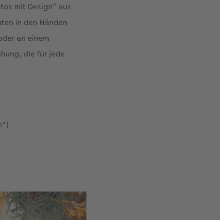
otos mit Design” aus
nuten in den Händen
 oder an einem
chung, die für jede
n")