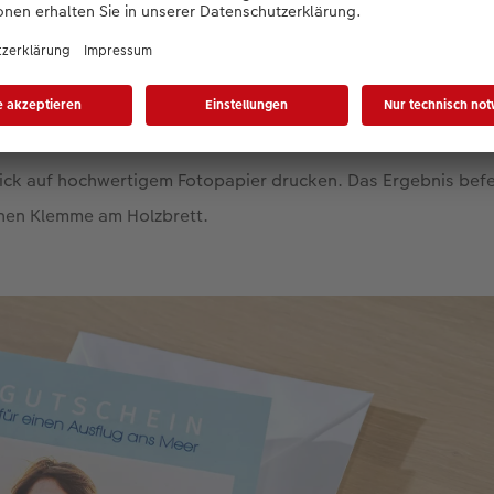
hagen gehen? Dann passt der trendige skandinavische Look 
 der CEWE Fotostation in Ihrer Nähe wählen Sie ein Format in d
Sie dann Ihr Wunschmotiv und Ihren Text hinzu und lassen de
ick auf hochwertigem Fotopapier drucken. Das Ergebnis befe
enen Klemme am Holzbrett.