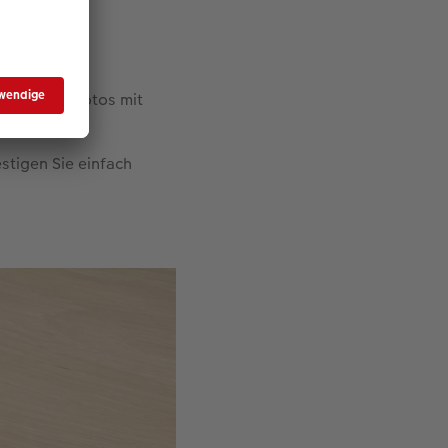
perfekt zum
er Rubrik "Fotos mit
n Gutschein
stigen Sie einfach