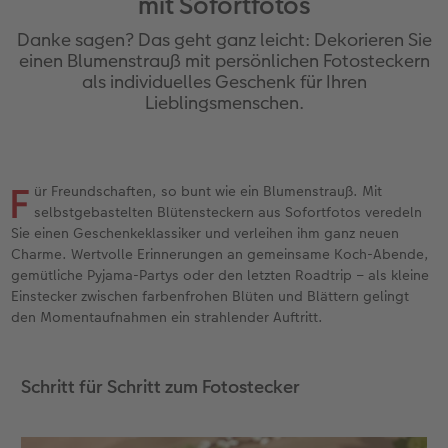
mit Sofortfotos
Erinnerungstasche
Fotocollage
Fotosets
Sofortfotos
Fototassen
Babykarten
Silikonhüllen
Wandkalender Fineline
für Männer
Baby
Neue Funktionen
Danke sagen? Das geht ganz leicht: Dekorieren Sie
en
Personalisierter Schuber
hexxas
Fotosticker
Sofortsticker
Emaille Becher
Geburtskarten
Handykette
Kundenbeispiele
für Frauen
Erste Schritte
Erste Schritte
einen Blumenstrauß mit persönlichen Fotosteckern
als individuelles Geschenk für Ihren
Lieblingsmenschen.
Bestellwege
Acrylglas
Art Prints
Sofortfotos mit Rahmen
Trinkflasche
Taufkarten
Kunststoffhüllen
Papierqualitäten
für Freundinnen
Kreative Ideen mit Sofortfotos
Softwaretipps
Inspiration
Alu Dibond
Premium Poster
Sofortfotos mit Text
Dekoration
Postkarten
Lederhüllen
Bestellwege
für Kinder
Gestaltungsideen
Videotutorials
F
ür Freundschaften, so bunt wie ein Blumenstrauß. Mit
Jahrbuch
Gallery Print
Rahmen
Sofortfotos mit Design
Schule & Büro
Fotokarten
Holzhüllen
Designvorlagen
für Großeltern
Fotobuch für Anfänger
selbstgebastelten Blütensteckern aus Sofortfotos veredeln
r
Sie einen Geschenkeklassiker und verleihen ihm ganz neuen
Reisefotobuch
Hartschaum
Fotogrößen & Formate
Sofortfotostreifen
Textilien
Digitale Grußkarte
Bio-based Case
Kalender mit fertigem Design
für Tierfreunde
Softwaretipps
Charme. Wertvolle Erinnerungen an gemeinsame Koch-Abende,
gemütliche Pyjama-Partys oder den letzten Roadtrip – als kleine
Kundenbeispiele
Mehrteiler
Bestellwege
Sofortfotogrußkarten
Art Prints
Bestellwege
Mit Design
Gestaltungsideen
Einfach & schnell gestaltet
Videotutorials
Einstecker zwischen farbenfrohen Blüten und Blättern gelingt
den Momentaufnahmen ein strahlender Auftritt.
Webinare & VHS
Bestellwege
Last Minute Fotos
Sofortfotosets
Faber-Castell
Papierqualitäten
Bestellwege
CEWE myPhotos
Besondere Geschenkideen
Anleitungen & Hilfe
Schritt für Schritt zum Fotostecker
Fotobuch für Anfänger
Ideen zur Wandgestaltung
CEWE myPhotos
Sofortfotocollagen
Foto-Geschenkbox
Weitere Anlässe
Inspiration
Neuheiten
CEWE myPhotos
Fototipps
Erste Schritte
CEWE myPhotos
Fotos digitalisieren
Mehrteilige Sofortfotos
CEWE Geschenkgutschein
CEWE myPhotos
Neuheiten
Extras
Fotowettbewerbe