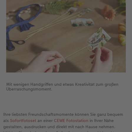
Fotobuch erstellen
Neuheiten
Neuheiten
Retro Minis
Neuheiten
Neuheiten
CEWE Magazin
Neuheiten
Extras
Extras
CEWE myPhotos
Neuheiten
Mit wenigen Handgriffen und etwas Kreativität zum großen
Überraschungsmoment.
Ihre liebsten Freundschaftsmomente können Sie ganz bequem
als
Sofortfotoset
an einer
CEWE Fotostation
in Ihrer Nähe
gestalten, ausdrucken und direkt mit nach Hause nehmen.