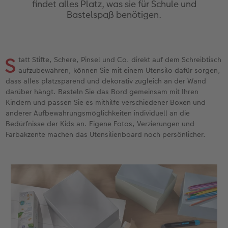
findet alles Platz, was sie für Schule und
Erinnerungstasche
Fotocollage
Fotosets
Sofortfotos
Fototassen
Babykarten
Silikonhüllen
Wandkalender Fineline
für Männer
Baby
Neue Funktionen
Bastelspaß benötigen.
en
Personalisierter Schuber
hexxas
Fotosticker
Sofortsticker
Emaille Becher
Geburtskarten
Handykette
Kundenbeispiele
für Frauen
Erste Schritte
Erste Schritte
Bestellwege
Acrylglas
Art Prints
Sofortfotos mit Rahmen
Trinkflasche
Taufkarten
Kunststoffhüllen
Papierqualitäten
für Freundinnen
Kreative Ideen mit Sofortfotos
Softwaretipps
S
tatt Stifte, Schere, Pinsel und Co. direkt auf dem Schreibtisch
aufzubewahren, können Sie mit einem Utensilo dafür sorgen,
Inspiration
Alu Dibond
Premium Poster
Sofortfotos mit Text
Dekoration
Postkarten
Lederhüllen
Bestellwege
für Kinder
Gestaltungsideen
Videotutorials
dass alles platzsparend und dekorativ zugleich an der Wand
darüber hängt. Basteln Sie das Bord gemeinsam mit Ihren
Jahrbuch
Gallery Print
Rahmen
Sofortfotos mit Design
Schule & Büro
Fotokarten
Holzhüllen
Designvorlagen
für Großeltern
Fotobuch für Anfänger
Kindern und passen Sie es mithilfe verschiedener Boxen und
r
anderer Aufbewahrungsmöglichkeiten individuell an die
Bedürfnisse der Kids an. Eigene Fotos, Verzierungen und
Reisefotobuch
Hartschaum
Fotogrößen & Formate
Sofortfotostreifen
Textilien
Digitale Grußkarte
Bio-based Case
Kalender mit fertigem Design
für Tierfreunde
Softwaretipps
Farbakzente machen das Utensilienboard noch persönlicher.
Kundenbeispiele
Mehrteiler
Bestellwege
Sofortfotogrußkarten
Art Prints
Bestellwege
Mit Design
Gestaltungsideen
Einfach & schnell gestaltet
Videotutorials
Webinare & VHS
Bestellwege
Last Minute Fotos
Sofortfotosets
Faber-Castell
Papierqualitäten
Bestellwege
CEWE myPhotos
Besondere Geschenkideen
Anleitungen & Hilfe
Fotobuch für Anfänger
Ideen zur Wandgestaltung
CEWE myPhotos
Sofortfotocollagen
Foto-Geschenkbox
Weitere Anlässe
Inspiration
Neuheiten
CEWE myPhotos
Fototipps
Erste Schritte
CEWE myPhotos
Fotos digitalisieren
Mehrteilige Sofortfotos
CEWE Geschenkgutschein
CEWE myPhotos
Neuheiten
Extras
Fotowettbewerbe