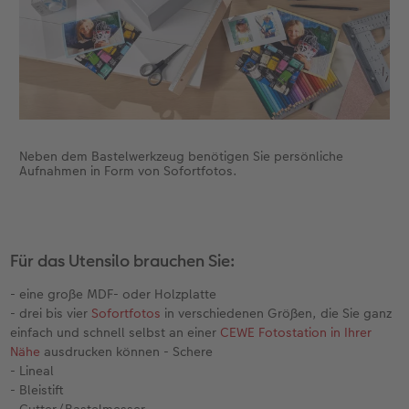
Fotobuch erstellen
Neuheiten
Neuheiten
Retro Minis
Neuheiten
Neuheiten
CEWE Magazin
Neuheiten
Extras
Extras
CEWE myPhotos
Neuheiten
Neben dem Bastelwerkzeug benötigen Sie persönliche
Aufnahmen in Form von Sofortfotos.
Für das Utensilo brauchen Sie:
- eine große MDF- oder Holzplatte
- drei bis vier
Sofortfotos
in verschiedenen Größen, die Sie ganz
einfach und schnell selbst an einer
CEWE Fotostation in Ihrer
Nähe
ausdrucken können - Schere
- Lineal
- Bleistift
- Cutter/Bastelmesser