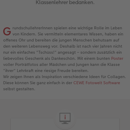
Klassenlehrer bedanken.
Erinnerungstasche
Fotocollage
Fotosets
Sofortfotos
Fototassen
Babykarten
Silikonhüllen
Wandkalender Fineline
für Männer
Baby
Neue Funktionen
en
Personalisierter Schuber
hexxas
Fotosticker
Sofortsticker
Emaille Becher
Geburtskarten
Handykette
Kundenbeispiele
für Frauen
Erste Schritte
Erste Schritte
G
rundschullehrerInnen spielen eine wichtige Rolle im Leben
Bestellwege
Acrylglas
Art Prints
Sofortfotos mit Rahmen
Trinkflasche
Taufkarten
Kunststoffhüllen
Papierqualitäten
für Freundinnen
Kreative Ideen mit Sofortfotos
Softwaretipps
von Kindern. Sie vermitteln elementares Wissen, haben ein
offenes Ohr und bereiten die jungen Menschen behutsam auf
Inspiration
Alu Dibond
Premium Poster
Sofortfotos mit Text
Dekoration
Postkarten
Lederhüllen
Bestellwege
für Kinder
Gestaltungsideen
Videotutorials
den weiteren Lebensweg vor. Deshalb ist nach vier Jahren nicht
nur ein einfaches "Tschüss!" angesagt – sondern zusätzlich ein
Jahrbuch
Gallery Print
Rahmen
Sofortfotos mit Design
Schule & Büro
Fotokarten
Holzhüllen
Designvorlagen
für Großeltern
Fotobuch für Anfänger
liebevolles Geschenk als Dankeschön. Mit einem bunten
Poster
r
voller Porträtfotos aller Mädchen und Jungen kann die Klasse
"ihrer" Lehrkraft eine riesige Freude bereiten.
Reisefotobuch
Hartschaum
Fotogrößen & Formate
Sofortfotostreifen
Textilien
Digitale Grußkarte
Bio-based Case
Kalender mit fertigem Design
für Tierfreunde
Softwaretipps
Wir zeigen Ihnen als Inspiration verschiedene Ideen für Collagen.
Diese können Sie ganz einfach in der
CEWE Fotowelt Software
Kundenbeispiele
Mehrteiler
Bestellwege
Sofortfotogrußkarten
Art Prints
Bestellwege
Mit Design
Gestaltungsideen
Einfach & schnell gestaltet
Videotutorials
selbst gestalten.
Webinare & VHS
Bestellwege
Last Minute Fotos
Sofortfotosets
Faber-Castell
Papierqualitäten
Bestellwege
CEWE myPhotos
Besondere Geschenkideen
Anleitungen & Hilfe
Fotobuch für Anfänger
Ideen zur Wandgestaltung
CEWE myPhotos
Sofortfotocollagen
Foto-Geschenkbox
Weitere Anlässe
Inspiration
Neuheiten
CEWE myPhotos
Fototipps
Erste Schritte
CEWE myPhotos
Fotos digitalisieren
Mehrteilige Sofortfotos
CEWE Geschenkgutschein
CEWE myPhotos
Neuheiten
Extras
Fotowettbewerbe