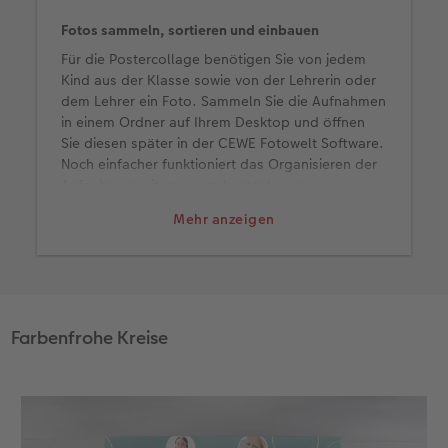
Fotos sammeln, sortieren und einbauen
Fotobuch erstellen
Neuheiten
Neuheiten
Retro Minis
Neuheiten
Neuheiten
CEWE Magazin
Für die Postercollage benötigen Sie von jedem
Kind aus der Klasse sowie von der Lehrerin oder
Neuheiten
Extras
Extras
CEWE myPhotos
Neuheiten
dem Lehrer ein Foto. Sammeln Sie die Aufnahmen
in einem Ordner auf Ihrem Desktop und öffnen
Sie diesen später in der CEWE Fotowelt Software.
Noch einfacher funktioniert das Organisieren der
Aufnahmen mit unserem kostenlosen
Onlinespeicher
CEWE myPhotos
, den Sie direkt
Mehr anzeigen
mit der Gestaltungssoftware verbinden können.
Dort legen Sie einen Ordner an und senden den
Link anschließend an alle Eltern.
Farbenfrohe Kreise