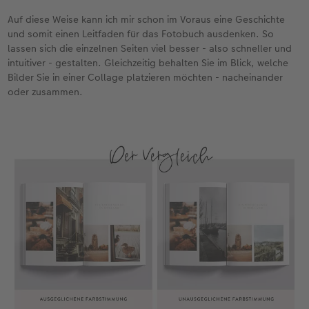
Auf diese Weise kann ich mir schon im Voraus eine Geschichte
Fotobuch erstellen
Neuheiten
Neuheiten
Retro Minis
Neuheiten
Neuheiten
CEWE Magazin
und somit einen Leitfaden für das Fotobuch ausdenken. So
lassen sich die einzelnen Seiten viel besser - also schneller und
Neuheiten
Extras
Extras
CEWE myPhotos
Neuheiten
intuitiver - gestalten. Gleichzeitig behalten Sie im Blick, welche
Bilder Sie in einer Collage platzieren möchten - nacheinander
oder zusammen.