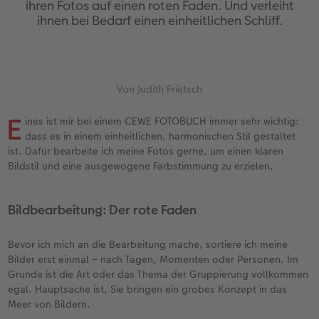
ihren Fotos auf einen roten Faden. Und verleiht
Erinnerungstasche
Fotocollage
Fotosets
Sofortfotos
Fototassen
Babykarten
Silikonhüllen
Wandkalender Fineline
für Männer
Baby
Neue Funktionen
ihnen bei Bedarf einen einheitlichen Schliff.
en
Personalisierter Schuber
hexxas
Fotosticker
Sofortsticker
Emaille Becher
Geburtskarten
Handykette
Kundenbeispiele
für Frauen
Erste Schritte
Erste Schritte
Bestellwege
Acrylglas
Art Prints
Sofortfotos mit Rahmen
Trinkflasche
Taufkarten
Kunststoffhüllen
Papierqualitäten
für Freundinnen
Kreative Ideen mit Sofortfotos
Softwaretipps
Von Judith Frietsch
Inspiration
Alu Dibond
Premium Poster
Sofortfotos mit Text
Dekoration
Postkarten
Lederhüllen
Bestellwege
für Kinder
Gestaltungsideen
Videotutorials
E
ines ist mir bei einem CEWE FOTOBUCH immer sehr wichtig:
dass es in einem einheitlichen, harmonischen Stil gestaltet
Jahrbuch
Gallery Print
Rahmen
Sofortfotos mit Design
Schule & Büro
Fotokarten
Holzhüllen
Designvorlagen
für Großeltern
Fotobuch für Anfänger
ist. Dafür bearbeite ich meine Fotos gerne, um einen klaren
r
Bildstil und eine ausgewogene Farbstimmung zu erzielen.
Reisefotobuch
Hartschaum
Fotogrößen & Formate
Sofortfotostreifen
Textilien
Digitale Grußkarte
Bio-based Case
Kalender mit fertigem Design
für Tierfreunde
Softwaretipps
Bildbearbeitung: Der rote Faden
Kundenbeispiele
Mehrteiler
Bestellwege
Sofortfotogrußkarten
Art Prints
Bestellwege
Mit Design
Gestaltungsideen
Einfach & schnell gestaltet
Videotutorials
Bevor ich mich an die Bearbeitung mache, sortiere ich meine
Webinare & VHS
Bestellwege
Last Minute Fotos
Sofortfotosets
Faber-Castell
Papierqualitäten
Bestellwege
CEWE myPhotos
Besondere Geschenkideen
Anleitungen & Hilfe
Bilder erst einmal – nach Tagen, Momenten oder Personen. Im
Grunde ist die Art oder das Thema der Gruppierung vollkommen
Fotobuch für Anfänger
Ideen zur Wandgestaltung
CEWE myPhotos
Sofortfotocollagen
Foto-Geschenkbox
Weitere Anlässe
Inspiration
Neuheiten
CEWE myPhotos
Fototipps
egal. Hauptsache ist, Sie bringen ein grobes Konzept in das
Meer von Bildern.
Erste Schritte
CEWE myPhotos
Fotos digitalisieren
Mehrteilige Sofortfotos
CEWE Geschenkgutschein
CEWE myPhotos
Neuheiten
Extras
Fotowettbewerbe