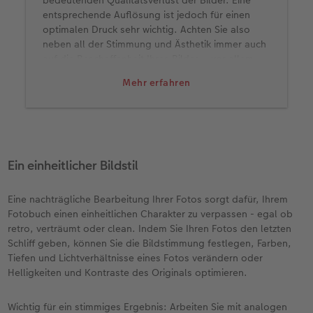
entsprechende Auflösung ist jedoch für einen
optimalen Druck sehr wichtig. Achten Sie also
neben all der Stimmung und Ästhetik immer auch
auf die Beschaffenheit Ihres Bildes – vor allem,
wenn Sie große, hochwertige
Wandbilder
drucken
Mehr erfahren
möchten.
Gerade bei Handybildern gilt es zu beachten:
Wenn Sie Fotos per WhatsApp oder mit
vergleichbaren Messengerdiensten versenden
oder erhalten, sollten Sie wissen, dass die App
Ein einheitlicher Bildstil
Ihre Bilder enorm komprimiert und damit kleiner
rechnet. Wenn Sie ein Foto, das Sie über die App
erhalten haben, groß ausdrucken möchten, sieht
Eine nachträgliche Bearbeitung Ihrer Fotos sorgt dafür, Ihrem
es deshalb meistens leider sehr verpixelt aus.
Fotobuch einen einheitlichen Charakter zu verpassen - egal ob
Anstatt die Fotos wie beschrieben zu verschicken,
retro, verträumt oder clean. Indem Sie Ihren Fotos den letzten
empfehle ich Cloud-Dienste (zum Beispiel
CEWE
Schliff geben, können Sie die Bildstimmung festlegen, Farben,
MYPHOTOS
oder Dropbox). So können Sie alle
Tiefen und Lichtverhältnisse eines Fotos verändern oder
Bilder direkt hochladen und für Freunde und
Helligkeiten und Kontraste des Originals optimieren.
Verwandte in Originalqualität freigeben.
Gut zu wissen:
Sie fragen sich, ob die Qualität
Wichtig für ein stimmiges Ergebnis: Arbeiten Sie mit analogen