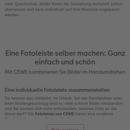
oder Querformat, bleibt Ihnen die Gestaltung komplett selbst
überlassen und kann individuell auf Ihre Wünsche angepasst
werden.
Eine Fotoleiste selber machen: Ganz
einfach und schön
Mit CEWE kombinieren Sie Bilder im Handumdrehen
Eine individuelle Fotoleiste zusammenstellen
Sie kennen das vielleicht: Im Urlaub, bei der Familienfeier oder
beim Kindergeburtstag sind so viele schöne Bilder entstanden
und Sie können sich nicht entscheiden, welches Foto an die
Wand darf? Die
Fotoleiste von CEWE
bietet eine moderne
Möglichkeit, mehrere
Fotos
stilvoll zu präsentieren. In
verschiedenen Layouts und vier Formaten kombinieren Sie Ihre
Lieblingsbilder zu einer passenden Komposition für jeden