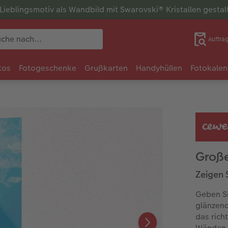
r Lieblingsmotiv als Wandbild mit Swarovski® Kristallen gesta
Auftra
tos
Fotogeschenke
Grußkarten
Handyhüllen
Fotokalen
Große
Zeigen 
Geben Si
glänzend
das richt
Wänden e