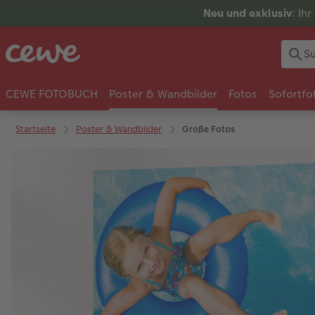
Neu und exklusiv
: Ih
CEWE FOTOBUCH
Poster & Wandbilder
Fotos
Sofortfo
Startseite
Poster & Wandbilder
Große Fotos