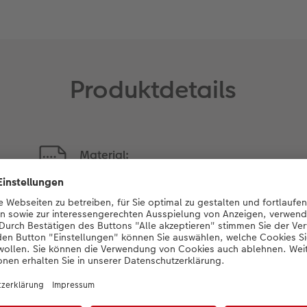
Produktdetails
Material:
Hochglanz-Fotopapier