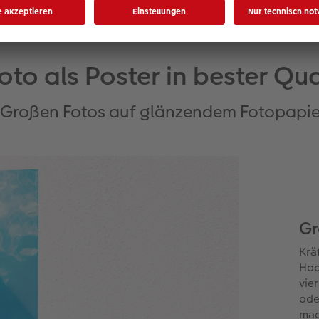
Foto als Poster in bester Qua
e Großen Fotos auf glänzendem Fotopapie
Gr
Krä
Hoc
vie
ode
mac