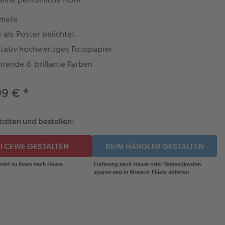
rmate
 als Poster belichtet
itativ hochwertiges Fotopapier
htende & brillante Farben
99 €
*
talten und bestellen: