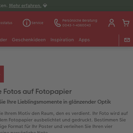
lten.
Mehr erfahren.
💎
Persönliche Beratung
gsstatus
Service
0043-1-4360043
der
Geschenkideen
Inspiration
Apps
 Fotos auf Fotopapier
Sie Ihre Lieblingsmomente in glänzender Optik
e Ihrem Motiv den Raum, den es verdient. Ihr Foto wird auf
em Fotopapier ausbelichtet und gedruckt. Bestimmen Sie
ige Format für Ihr Poster und verleihen Sie Ihren vier
ine persönliche Note.