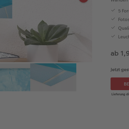
5 Fo
Fotos
Qual
Leuc
ab 1,
Jetzt ges