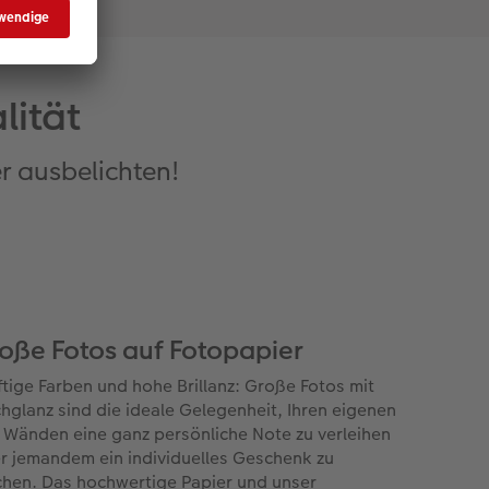
lität
r ausbelichten!
oße Fotos auf Fotopapier
ftige Farben und hohe Brillanz: Große Fotos mit
hglanz sind die ideale Gelegenheit, Ihren eigenen
r Wänden eine ganz persönliche Note zu verleihen
r jemandem ein individuelles Geschenk zu
hen. Das hochwertige Papier und unser