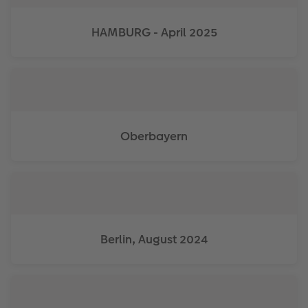
Fotobuch erstellen
Neuheiten
Neuheiten
Retro Minis
Neuheiten
Neuheiten
CEWE Magazin
HAMBURG - April 2025
Neuheiten
Extras
Extras
CEWE myPhotos
Neuheiten
Oberbayern
Berlin, August 2024