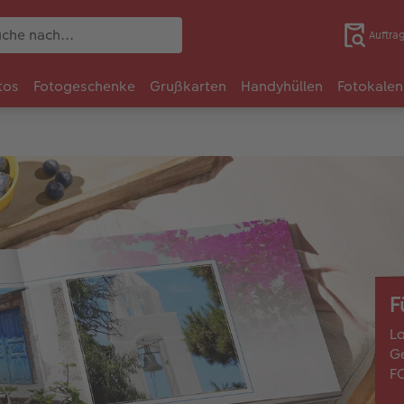
Auftra
tos
Fotogeschenke
Grußkarten
Handyhüllen
Fotokalen
F
La
Ge
F