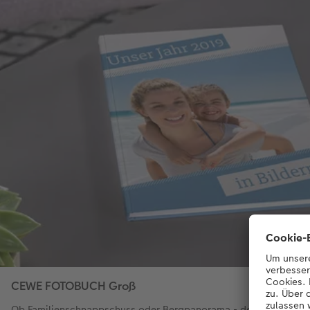
CEWE FOTOBUCH Groß
Ob Familienschnappschuss oder Bergpanorama - der Alleskönne