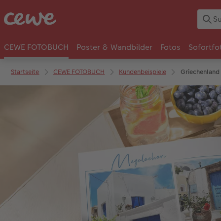
CEWE FOTOBUCH
Poster & Wandbilder
Fotos
Sofortfo
Startseite
CEWE FOTOBUCH
Kundenbeispiele
Griechenland