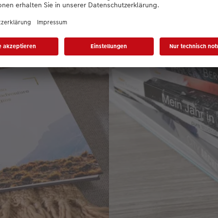
Mal hoch, mal quer - das moder
23,95 €
*
ab