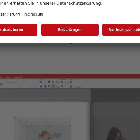
eitenverhältnis des Fotos lassen sich über die roten Anfass
Wenn Sie die Aufnahme an den Ecken anklicken und nach in
iner oder größer. Die Größe können Sie in einer eingeblendet
 das Foto auch in jede Richtung drehen. Der Anfasser dazu b