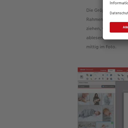
Die Größe und das S
Rahmen verändern. 
ziehen, wird es kle
ablesen. Sie können
mittig im Foto.