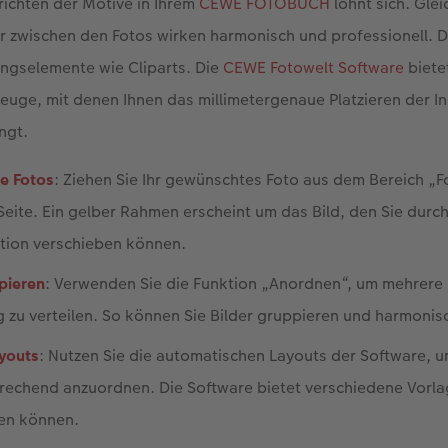
richten der Motive in Ihrem
CEWE FOTOBUCH
lohnt sich. Gle
 zwischen den Fotos wirken harmonisch und professionell. Da
ungselemente wie Cliparts. Die
CEWE Fotowelt Software
biete
uge, mit denen Ihnen das millimetergenaue Platzieren der In
ngt.
re Fotos
: Ziehen Sie Ihr gewünschtes Foto aus dem Bereich „
eite. Ein gelber Rahmen erscheint um das Bild, den Sie durch
tion verschieben können.
pieren
: Verwenden Sie die Funktion „Anordnen“, um mehrere 
 zu verteilen. So können Sie Bilder gruppieren und harmoni
youts
: Nutzen Sie die automatischen Layouts der Software, u
rechend anzuordnen. Die Software bietet verschiedene Vorla
en können.