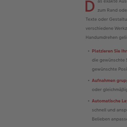
D
as exakte Aus
zum Rand oder
Texte oder Gestalt
verschiedene Werkze
Handumdrehen geli
Platzieren Sie Ih
die gewünschte S
gewünschte Posi
Aufnahmen grup
oder gleichmäßig
Automatische La
schnell und ansp
Belieben anpass