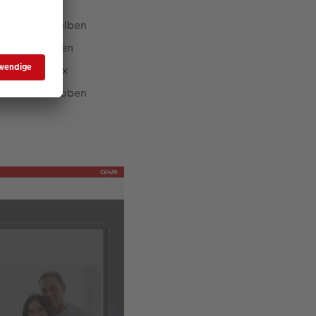
er auf dem gelben
nen oder außen
en gelben Box
efindet sich oben