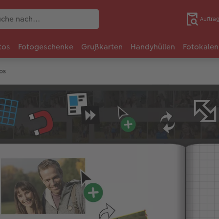
Auftra
tos
Fotogeschenke
Grußkarten
Handyhüllen
Fotokalen
os