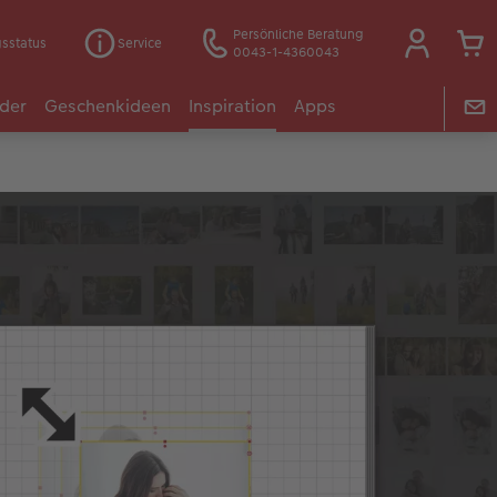
Persönliche Beratung
gsstatus
Service
0043-1-4360043
der
Geschenkideen
Inspiration
Apps