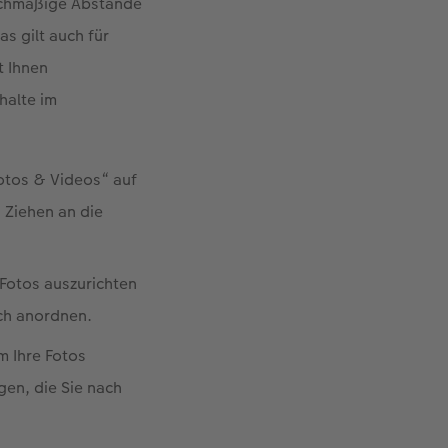
ichmäßige Abstände
s gilt auch für
t Ihnen
halte im
Fotos & Videos“ auf
 Ziehen an die
Fotos auszurichten
sch anordnen.
m Ihre Fotos
gen, die Sie nach