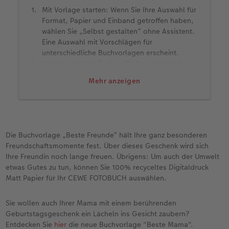
Mit Vorlage starten: Wenn Sie Ihre Auswahl für
Format, Papier und Einband getroffen haben,
wählen Sie „Selbst gestalten“ ohne Assistent.
Eine Auswahl mit Vorschlägen für
unterschiedliche Buchvorlagen erscheint.
Vorlage wählen: Suchen Sie Ihre gewünschte
Buchvorlage aus und klicken Sie auf „Auswahl
Mehr anzeigen
verwenden“. Ziehen Sie die Vorlage auf den
Arbeitsbereich. Das Layout wird auf Ihr
gesamtes Buch angewendet.
Mehr Vorlagen zum Download: Nicht alle
Designs sind von Anfang an in Ihrer CEWE
Die Buchvorlage „Beste Freunde“ hält Ihre ganz besonderen
Fotowelt Software vorinstalliert. Drücken Sie
Freundschaftsmomente fest. Über dieses Geschenk wird sich
auf „Mehr herunterladen“, um weitere
Ihre Freundin noch lange freuen. Übrigens: Um auch der Umwelt
attraktive Designs zu downloaden.
etwas Gutes zu tun, können Sie 100% recyceltes Digitaldruck
Fotos und Texte platzieren: Jetzt müssen Sie
Matt Papier für Ihr CEWE FOTOBUCH auswählen.
lediglich die Platzhalter füllen. Klicken Sie auf
„Fotos & Videos“, um die passenden Inhalte
Sie wollen auch Ihrer Mama mit einem berührenden
auszuwählen.
Geburtstagsgeschenk ein Lächeln ins Gesicht zaubern?
Entdecken Sie
hier
die neue Buchvorlage "Beste Mama".