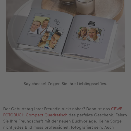
Fotobuch erstellen
Neuheiten
Neuheiten
Retro Minis
Neuheiten
Neuheiten
CEWE Magazin
Neuheiten
Extras
Extras
CEWE myPhotos
Neuheiten
Say cheese! Zeigen Sie Ihre Lieblingsselfies.
Der Geburtstag Ihrer Freundin rückt näher? Dann ist das
CEWE
FOTOBUCH Compact Quadratisch
das perfekte Geschenk. Feiern
Sie Ihre Freundschaft mit der neuen Buchvorlage. Keine Sorge –
nicht jedes Bild muss professionell fotografiert sein. Auch