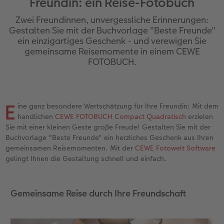
Freundin: ein Reise-Fotobuch
Erinnerungstasche
Fotocollage
Fotosets
Sofortfotos
Fototassen
Babykarten
Silikonhüllen
Wandkalender Fineline
für Männer
Baby
Neue Funktionen
Zwei Freundinnen, unvergessliche Erinnerungen:
en
Personalisierter Schuber
hexxas
Fotosticker
Sofortsticker
Emaille Becher
Geburtskarten
Handykette
Kundenbeispiele
für Frauen
Erste Schritte
Erste Schritte
Gestalten Sie mit der Buchvorlage "Beste Freunde"
ein einzigartiges Geschenk - und verewigen Sie
gemeinsame Reisemomente in einem CEWE
Bestellwege
Acrylglas
Art Prints
Sofortfotos mit Rahmen
Trinkflasche
Taufkarten
Kunststoffhüllen
Papierqualitäten
für Freundinnen
Kreative Ideen mit Sofortfotos
Softwaretipps
FOTOBUCH.
Inspiration
Alu Dibond
Premium Poster
Sofortfotos mit Text
Dekoration
Postkarten
Lederhüllen
Bestellwege
für Kinder
Gestaltungsideen
Videotutorials
Jahrbuch
Gallery Print
Rahmen
Sofortfotos mit Design
Schule & Büro
Fotokarten
Holzhüllen
Designvorlagen
für Großeltern
Fotobuch für Anfänger
E
ine ganz besondere Wertschätzung für Ihre Freundin: Mit dem
r
handlichen
CEWE FOTOBUCH Compact Quadratisch
erzielen
Reisefotobuch
Hartschaum
Fotogrößen & Formate
Sofortfotostreifen
Textilien
Digitale Grußkarte
Bio-based Case
Kalender mit fertigem Design
für Tierfreunde
Softwaretipps
Sie mit einer kleinen Geste große Freude! Gestalten Sie mit der
Buchvorlage "Beste Freunde" ein herzliches Geschenk aus Ihren
Kundenbeispiele
Mehrteiler
Bestellwege
Sofortfotogrußkarten
Art Prints
Bestellwege
Mit Design
Gestaltungsideen
Einfach & schnell gestaltet
Videotutorials
gemeinsamen Reisemomenten. Mit der
CEWE Fotowelt Software
gelingt Ihnen die Gestaltung schnell und einfach.
Webinare & VHS
Bestellwege
Last Minute Fotos
Sofortfotosets
Faber-Castell
Papierqualitäten
Bestellwege
CEWE myPhotos
Besondere Geschenkideen
Anleitungen & Hilfe
Gemeinsame Reise durch Ihre Freundschaft
Fotobuch für Anfänger
Ideen zur Wandgestaltung
CEWE myPhotos
Sofortfotocollagen
Foto-Geschenkbox
Weitere Anlässe
Inspiration
Neuheiten
CEWE myPhotos
Fototipps
Erste Schritte
CEWE myPhotos
Fotos digitalisieren
Mehrteilige Sofortfotos
CEWE Geschenkgutschein
CEWE myPhotos
Neuheiten
Extras
Fotowettbewerbe