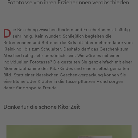
Fototasse von ihren ErzieherInnen verabschieden.
Erinnerungstasche
Fotocollage
Fotosets
Sofortfotos
Fototassen
Babykarten
Silikonhüllen
Wandkalender Fineline
für Männer
Baby
Neue Funktionen
en
Personalisierter Schuber
hexxas
Fotosticker
Sofortsticker
Emaille Becher
Geburtskarten
Handykette
Kundenbeispiele
für Frauen
Erste Schritte
Erste Schritte
D
ie Beziehung zwischen Kindern und ErzieherInnen ist häufig
Bestellwege
Acrylglas
Art Prints
Sofortfotos mit Rahmen
Trinkflasche
Taufkarten
Kunststoffhüllen
Papierqualitäten
für Freundinnen
Kreative Ideen mit Sofortfotos
Softwaretipps
sehr innig. Kein Wunder: Schließlich begleiten die
Betreuerinnen und Betreuer die Kids oft über mehrere Jahre vom
Inspiration
Alu Dibond
Premium Poster
Sofortfotos mit Text
Dekoration
Postkarten
Lederhüllen
Bestellwege
für Kinder
Gestaltungsideen
Videotutorials
Kleinkind- bis zum Schulalter. Deshalb darf das Geschenk zum
Abschied ruhig sehr persönlich sein. Wie wäre es mit einer
Jahrbuch
Gallery Print
Rahmen
Sofortfotos mit Design
Schule & Büro
Fotokarten
Holzhüllen
Designvorlagen
für Großeltern
Fotobuch für Anfänger
individuellen Fototasse? Die gestalten Sie ganz einfach mit einer
r
Momentaufnahme des Kita-Kindes und einem selbst gemalten
Bild. Statt einer klassischen Geschenkverpackung können Sie
Reisefotobuch
Hartschaum
Fotogrößen & Formate
Sofortfotostreifen
Textilien
Digitale Grußkarte
Bio-based Case
Kalender mit fertigem Design
für Tierfreunde
Softwaretipps
eine Blume oder Kräuter in die Tasse pflanzen – und sorgen
damit für doppelte Freude.
Kundenbeispiele
Mehrteiler
Bestellwege
Sofortfotogrußkarten
Art Prints
Bestellwege
Mit Design
Gestaltungsideen
Einfach & schnell gestaltet
Videotutorials
Webinare & VHS
Bestellwege
Last Minute Fotos
Sofortfotosets
Faber-Castell
Papierqualitäten
Bestellwege
CEWE myPhotos
Besondere Geschenkideen
Anleitungen & Hilfe
Danke für die schöne Kita-Zeit
Fotobuch für Anfänger
Ideen zur Wandgestaltung
CEWE myPhotos
Sofortfotocollagen
Foto-Geschenkbox
Weitere Anlässe
Inspiration
Neuheiten
CEWE myPhotos
Fototipps
Erste Schritte
CEWE myPhotos
Fotos digitalisieren
Mehrteilige Sofortfotos
CEWE Geschenkgutschein
CEWE myPhotos
Neuheiten
Extras
Fotowettbewerbe