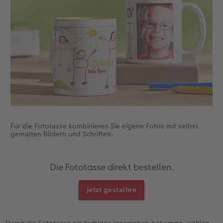
Fotobuch erstellen
Neuheiten
Neuheiten
Retro Minis
Neuheiten
Neuheiten
CEWE Magazin
Neuheiten
Extras
Extras
CEWE myPhotos
Neuheiten
Für die Fototasse kombinieren Sie eigene Fotos mit selbst
gemalten Bildern und Schriften.
Die Fototasse direkt bestellen.
Jetzt gestalten
Damit die Fototasse ein farbiges Innenleben bekommt, wählen