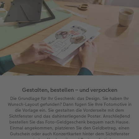
Fotobuch erstellen
Neuheiten
Neuheiten
Retro Minis
Neuheiten
Neuheiten
CEWE Magazin
Neuheiten
Extras
Extras
CEWE myPhotos
Neuheiten
Gestalten, bestellen – und verpacken
Die Grundlage für Ihr Geschenk: das Design. Sie haben Ihr
Wunsch-Layout gefunden? Dann fügen Sie Ihre Fotomotive in
die Vorlage ein. Sie gestalten die Vorderseite mit dem
Sichtfenster und das dahinterliegende Poster. Anschließend
bestellen Sie das Foto-Geldgeschenk bequem nach Hause.
Einmal angekommen, platzieren Sie den Geldbetrag, einen
Gutschein oder auch Konzertkarten hinter dem Sichtfenster