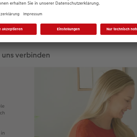
 für das vertikale Format und eine passende Designvorlage en
mentaufnahmen bietet. Wichtig war mir vor allem, dass an d
ehen die Motive nahtlos ineinander über, sobald sie nebenei
e uns verbinden
le
ich
 in