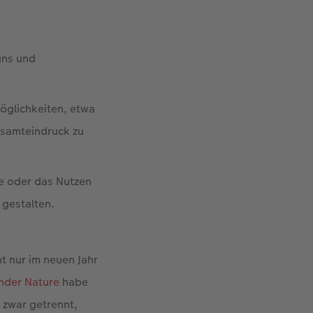
gns und
möglichkeiten, etwa
esamteindruck zu
te oder das Nutzen
 gestalten.
t nur im neuen Jahr
nder Nature
habe
 zwar getrennt,