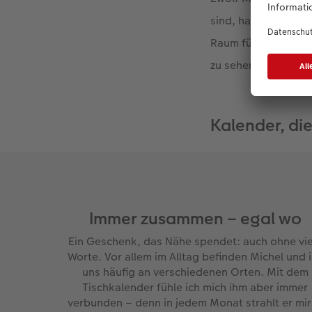
sind, habe ich mich
Raum für unsere Mo
zu sehen ist – so g
Kalender, di
Immer zusammen – egal wo
Ein Geschenk, das Nähe spendet: auch ohne vie
Worte. Vor allem im Alltag befinden Michel und 
uns häufig an verschiedenen Orten. Mit dem
Tischkalender fühle ich mich ihm aber immer
verbunden – denn in jedem Monat strahlt er mir