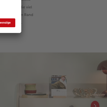
tschieden, die viel
en Seiten kein Rand
nanderstehen.