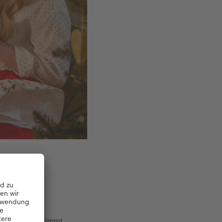
de Gesichter.
nander abgestimmt