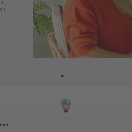
ch
eit
iden