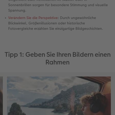
Sonnenbrillen sorgen für besondere Stimmung und visuelle
Fotobuch erstellen
Neuheiten
Neuheiten
Retro Minis
Neuheiten
Neuheiten
CEWE Magazin
Spannung.
Verändern Sie die Perspektive
: Durch ungewöhnliche
Neuheiten
Extras
Extras
CEWE myPhotos
Neuheiten
Blickwinkel, Größenillusionen oder historische
Fotovergleiche erzählen Sie einzigartige Bildgeschichten.
Tipp 1: Geben Sie Ihren Bildern einen
Rahmen