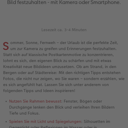
Bild festzuhalten - mit Kamera oder Smartphone.
Erinnerungstasche
Fotocollage
Fotosets
Sofortfotos
Fototassen
Babykarten
Silikonhüllen
Wandkalender Fineline
für Männer
Baby
Neue Funktionen
en
Personalisierter Schuber
hexxas
Fotosticker
Sofortsticker
Emaille Becher
Geburtskarten
Handykette
Kundenbeispiele
für Frauen
Erste Schritte
Erste Schritte
Bestellwege
Acrylglas
Art Prints
Sofortfotos mit Rahmen
Trinkflasche
Taufkarten
Kunststoffhüllen
Papierqualitäten
für Freundinnen
Kreative Ideen mit Sofortfotos
Softwaretipps
Lesezeit ca. 3-4 Minuten
S
ommer, Sonne, Fernweh – der Urlaub ist die perfekte Zeit,
Inspiration
Alu Dibond
Premium Poster
Sofortfotos mit Text
Dekoration
Postkarten
Lederhüllen
Bestellwege
für Kinder
Gestaltungsideen
Videotutorials
um zur Kamera zu greifen und Erinnerungen festzuhalten.
Statt sich auf klassische Postkartenmotive zu konzentrieren,
Jahrbuch
Gallery Print
Rahmen
Sofortfotos mit Design
Schule & Büro
Fotokarten
Holzhüllen
Designvorlagen
für Großeltern
Fotobuch für Anfänger
lohnt es sich, den eigenen Blick zu schärfen und mit etwas
r
Kreativität neue Bildideen umzusetzen. Ob am Strand, in den
Reisefotobuch
Hartschaum
Fotogrößen & Formate
Sofortfotostreifen
Textilien
Digitale Grußkarte
Bio-based Case
Kalender mit fertigem Design
für Tierfreunde
Softwaretipps
Bergen oder auf Städtereise: Mit den richtigen Tipps entstehen
Fotos, die nicht nur zeigen, wo Sie waren – sondern erzählen, wie
Kundenbeispiele
Mehrteiler
Bestellwege
Sofortfotogrußkarten
Art Prints
Bestellwege
Mit Design
Gestaltungsideen
Einfach & schnell gestaltet
Videotutorials
es sich angefühlt hat. Lassen Sie sich unter anderem von
folgenden Tipps und Ideen inspirieren!
Webinare & VHS
Bestellwege
Last Minute Fotos
Sofortfotosets
Faber-Castell
Papierqualitäten
Bestellwege
CEWE myPhotos
Besondere Geschenkideen
Anleitungen & Hilfe
Nutzen Sie Rahmen bewusst
: Fenster, Bögen oder
Durchgänge lenken den Blick und verleihen Ihren Bildern
Fotobuch für Anfänger
Ideen zur Wandgestaltung
CEWE myPhotos
Sofortfotocollagen
Foto-Geschenkbox
Weitere Anlässe
Inspiration
Neuheiten
CEWE myPhotos
Fototipps
Tiefe und Fokus.
Spielen Sie mit Licht und Spiegelungen
: Silhouetten im
Erste Schritte
CEWE myPhotos
Fotos digitalisieren
Mehrteilige Sofortfotos
CEWE Geschenkgutschein
CEWE myPhotos
Neuheiten
Extras
Fotowettbewerbe
Gegenlicht oder Reflexionen im Wasser oder in