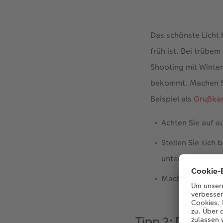
Das schönste Licht 
früh ist. Bei trübe
Shooting mit Winte
bekommt. Machen Si
Beispiel als
Grußka
Achten Sie auf au
Stellen Sie sich 
unten.
Machen Sie viel
Tipp 2: Den Mor