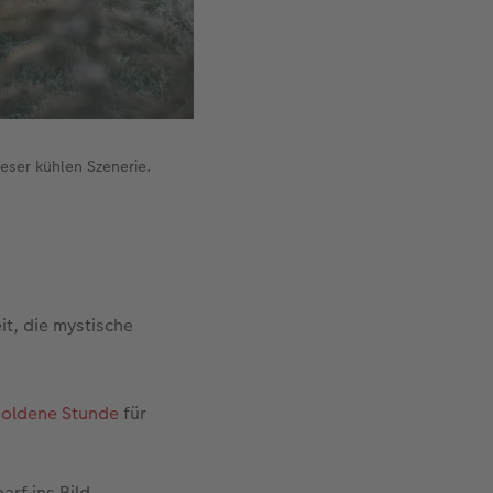
eser kühlen Szenerie.
t, die mystische
oldene Stunde
für
arf ins Bild