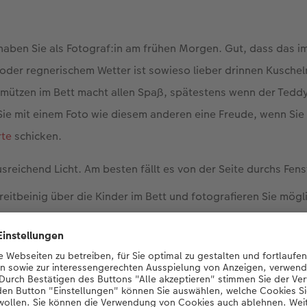
haben Sie als Fotograf:in am frühen Morgen. Gut, dass das im
m oder regnerischem Wetter ist sowieso lieber drinnen Kusche
rmützen im Bett macht allen Spaß, spätestens wenn der Tedd
e mit einem Foto wie diesem anderen eine Freude, wenn Sie 
rte
schicken.
sreichend Licht. Am besten fällt es von der Seite durchs Fens
breitbeinig über die Kinder im Bett und fotografieren Sie mögl
e Aufnahmen und wählen später die besten aus.
gennebel in Szene setzen