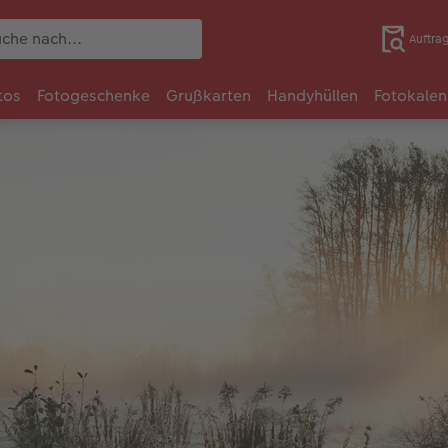
Auftra
tos
Fotogeschenke
Grußkarten
Handyhüllen
Fotokalen