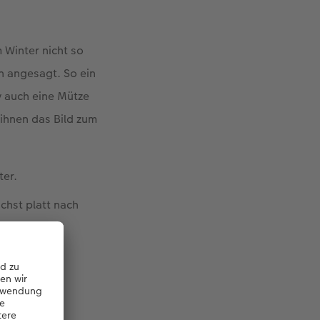
 Winter nicht so
ln angesagt. So ein
y auch eine Mütze
ihnen das Bild zum
ter.
ichst platt nach