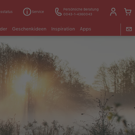
Persönliche Beratung
gsstatus
Service
0043-1-4360043
der
Geschenkideen
Inspiration
Apps