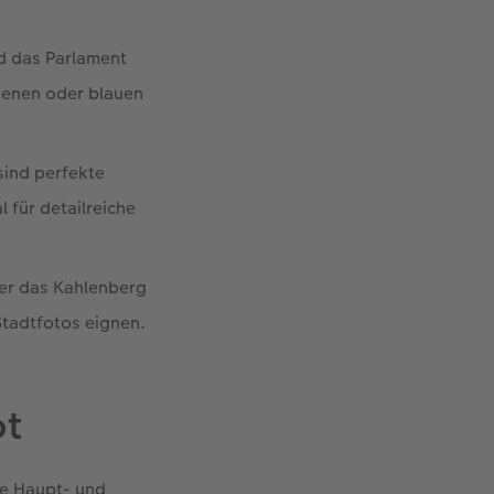
nd das Parlament
denen oder blauen
sind perfekte
 für detailreiche
er das Kahlenberg
Stadtfotos eignen.
ot
he Haupt- und