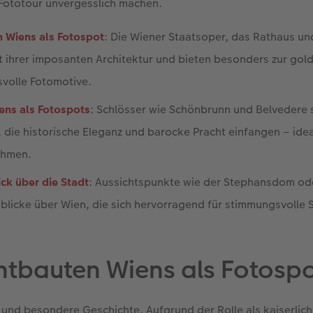
e Fototour unvergesslich machen.
n Wiens als Fotospot
: Die Wiener Staatsoper, das Rathaus u
 ihrer imposanten Architektur und bieten besonders zur gol
svolle Fotomotive.
ens als Fotospots
: Schlösser wie Schönbrunn und Belvedere 
, die historische Eleganz und barocke Pracht einfangen – ideal
ahmen.
ick über die Stadt
: Aussichtspunkte wie der Stephansdom od
licke über Wien, die sich hervorragend für stimmungsvolle 
htbauten Wiens als Fotosp
 und besondere Geschichte. Aufgrund der Rolle als kaiserlic