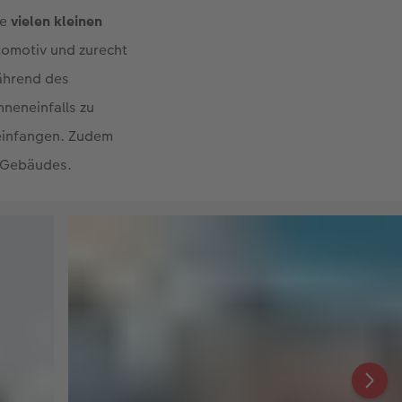
 Gebäude im Stil der
ie
vielen kleinen
omotiv und zurecht
ährend des
neneinfalls zu
 einfangen. Zudem
s Gebäudes.