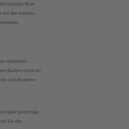
 historische Wien
t mit der Kamera
genießen.
ise verbinden.
rnen Bauten rund um
assik und Moderne
ten über prächtige
en Sie die