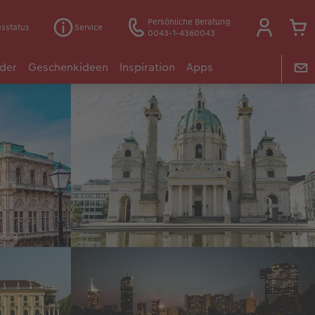
Persönliche Beratung
gsstatus
Service
0043-1-4360043
der
Geschenkideen
Inspiration
Apps