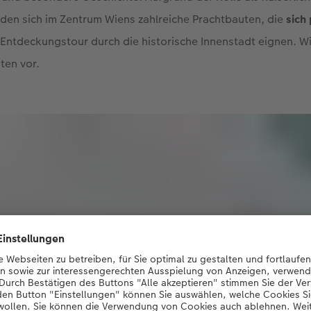
den sich im Zentrum Wiens zahlreiche Prachtbauten, die
sich
 Entdeckungstour durch die historische Innenstadt eignen. Wi
ten vor.