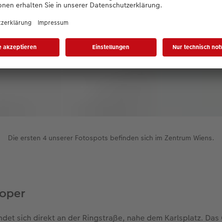
Die ersten 4 unserer Fotospots befinden sich im Zentrum Wiens.
soper