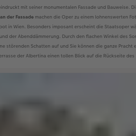
ndet sich direkt an der Ringstraße, nahe dem Karlsplatz. Das
indruckt mit seiner monumentalen Fassade und Bauweise. D
 an der Fassade
machen die Oper zu einem lohnenswerten Fot
pot in Wien. Besonders imposant erscheint die Staatsoper w
nd der Abenddämmerung. Durch den flachen Winkel des Son
ine störenden Schatten auf und Sie können die ganze Pracht
errasse der Albertina einen tollen Blick auf die Rückseite de