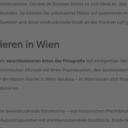
otolocations. Gerade im Sommer bietet es sich ideal an, das
erkunden. So können Sie unbekannte Plätze auf spannende Ar
Sommer und diese eindrucksvolle Stadt an der frischen Luft 
ieren in Wien
 die
verschiedensten Arten der Fotografie
auf einzigartige We
historischen Altstadt mit Ihren Prachtbauten, den hochmode
 die hippen Viertel in Wien-Neubau – in Wien lassen sich Kl
mbinieren.
iche beeindruckende Fotomotive – von historischen Prachtbau
zu Aussichtspunkten mit atemberaubendem Stadtblick. Entdeck