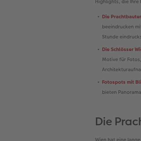
Highlights, die Ihr
Die Prachtbaute
beeindrucken mit
Stunde eindruck
Die Schlösser Wi
Motive für Fotos
Architekturaufn
Fotospots mit Bl
bieten Panoramab
Die Prac
Wien hat eine lange