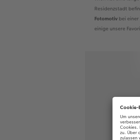
Residenzstadt befin
Fotomotiv
bei einer
einige unsere Favori