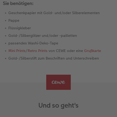
Sie benötigen:
Fotobuch erstellen
Neuheiten
Neuheiten
Retro Minis
Neuheiten
Neuheiten
CEWE Magazin
Geschenkpapier mit Gold- und/oder Silberelementen
Pappe
Neuheiten
Extras
Extras
CEWE myPhotos
Neuheiten
Flüssigkleber
Gold-/Silberglitzer und/oder -pailletten
passendes Washi-Deko-Tape
Mini Prints
/
Retro Prints
von CEWE oder eine
Grußkarte
Gold-/Silberstift zum Beschriften und Unterschreiben
Und so geht's