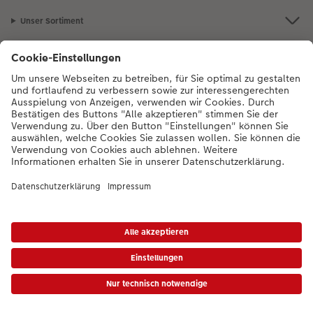
Unser Sortiment
Service
Mehr zum CEWE Fotoservice
Bei Fragen zu Produkten oder der Bestellung können Sie uns gern anrufen:
0043-1-4360043
Mo. bis Sa.: 8:00 – 20:00 Uhr und So.: 10:00 – 18:00
Uhr
* Die UVP gelten inkl. MwSt. zzgl. Versandkosten (ggf. auch bei Filialabholung) gem.
Preisliste
|
AGB
|
Datenschutz
|
Impressum