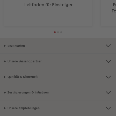
Leitfaden für Einsteiger
F
Fo
Bezahlarten
Unsere Versandpartner
Qualität & Sicherheit
Zertifizierungen & Initiativen
Unsere Empfehlungen