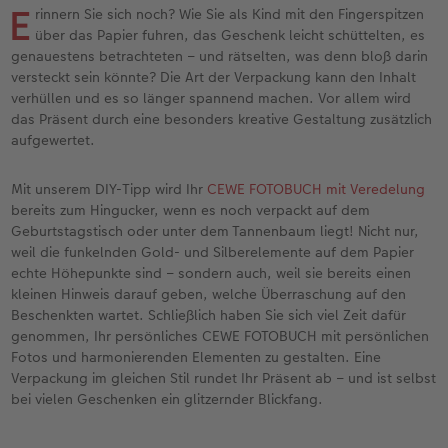
Erinnerungstasche
Fotocollage
Fotosets
Sofortfotos
Fototassen
Babykarten
Silikonhüllen
Wandkalender Fineline
für Männer
Baby
Neue Funktionen
E
rinnern Sie sich noch? Wie Sie als Kind mit den Fingerspitzen
über das Papier fuhren, das Geschenk leicht schüttelten, es
en
Personalisierter Schuber
hexxas
Fotosticker
Sofortsticker
Emaille Becher
Geburtskarten
Handykette
Kundenbeispiele
für Frauen
Erste Schritte
Erste Schritte
genauestens betrachteten – und rätselten, was denn bloß darin
versteckt sein könnte? Die Art der Verpackung kann den Inhalt
verhüllen und es so länger spannend machen. Vor allem wird
Bestellwege
Acrylglas
Art Prints
Sofortfotos mit Rahmen
Trinkflasche
Taufkarten
Kunststoffhüllen
Papierqualitäten
für Freundinnen
Kreative Ideen mit Sofortfotos
Softwaretipps
das Präsent durch eine besonders kreative Gestaltung zusätzlich
aufgewertet.
Inspiration
Alu Dibond
Premium Poster
Sofortfotos mit Text
Dekoration
Postkarten
Lederhüllen
Bestellwege
für Kinder
Gestaltungsideen
Videotutorials
Mit unserem DIY-Tipp wird Ihr
CEWE FOTOBUCH mit Veredelung
Jahrbuch
Gallery Print
Rahmen
Sofortfotos mit Design
Schule & Büro
Fotokarten
Holzhüllen
Designvorlagen
für Großeltern
Fotobuch für Anfänger
bereits zum Hingucker, wenn es noch verpackt auf dem
r
Geburtstagstisch oder unter dem Tannenbaum liegt! Nicht nur,
Reisefotobuch
Hartschaum
Fotogrößen & Formate
Sofortfotostreifen
Textilien
Digitale Grußkarte
Bio-based Case
Kalender mit fertigem Design
für Tierfreunde
Softwaretipps
weil die funkelnden Gold- und Silberelemente auf dem Papier
echte Höhepunkte sind – sondern auch, weil sie bereits einen
kleinen Hinweis darauf geben, welche Überraschung auf den
Kundenbeispiele
Mehrteiler
Bestellwege
Sofortfotogrußkarten
Art Prints
Bestellwege
Mit Design
Gestaltungsideen
Einfach & schnell gestaltet
Videotutorials
Beschenkten wartet. Schließlich haben Sie sich viel Zeit dafür
genommen, Ihr persönliches CEWE FOTOBUCH mit persönlichen
Webinare & VHS
Bestellwege
Last Minute Fotos
Sofortfotosets
Faber-Castell
Papierqualitäten
Bestellwege
CEWE myPhotos
Besondere Geschenkideen
Anleitungen & Hilfe
Fotos und harmonierenden Elementen zu gestalten. Eine
Verpackung im gleichen Stil rundet Ihr Präsent ab – und ist selbst
Fotobuch für Anfänger
Ideen zur Wandgestaltung
CEWE myPhotos
Sofortfotocollagen
Foto-Geschenkbox
Weitere Anlässe
Inspiration
Neuheiten
CEWE myPhotos
Fototipps
bei vielen Geschenken ein glitzernder Blickfang.
Erste Schritte
CEWE myPhotos
Fotos digitalisieren
Mehrteilige Sofortfotos
CEWE Geschenkgutschein
CEWE myPhotos
Neuheiten
Extras
Fotowettbewerbe