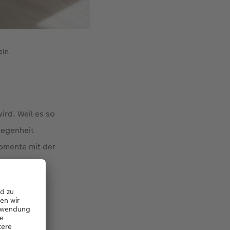
eln.
ird. Weil es so
legenheit
momente mit der
 43 Formaten
tlich.