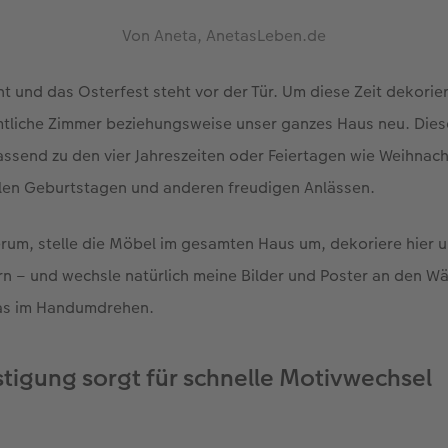
Von Aneta, AnetasLeben.de
ht und das Osterfest steht vor der Tür. Um diese Zeit dekorier
tliche Zimmer beziehungsweise unser ganzes Haus neu. Die
passend zu den vier Jahreszeiten oder Feiertagen wie Weihnac
llen Geburtstagen und anderen freudigen Anlässen.
rum, stelle die Möbel im gesamten Haus um, dekoriere hier 
rn – und wechsle natürlich meine Bilder und Poster an den W
as im Handumdrehen.
igung sorgt für schnelle Motivwechsel