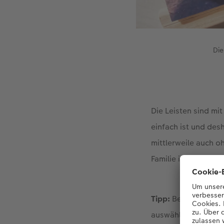
Die
Die Leisten sind mi
einfach ist und des
mittlerweile auch o
Familie immer vor 
Tipp:
Bei der Größe
auswählen. Die Poste