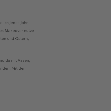
e ich jedes Jahr
ses Makeover nutze
hten und Ostern,
und da mit Vasen,
änden. Mit der