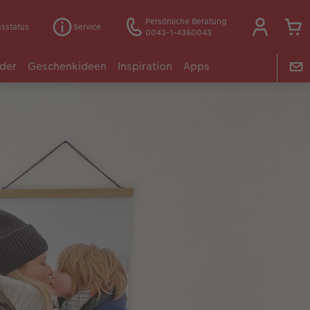
Persönliche Beratung
gsstatus
Service
0043-1-4360043
der
Geschenkideen
Inspiration
Apps