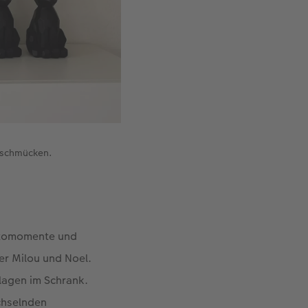
r schmücken.
 Fotomomente und
er Milou und Noel.
lagen im Schrank.
echselnden