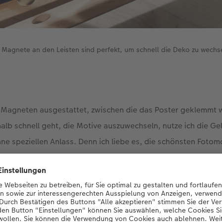
 Magnete an den Leisten sind perfekt, um schnell die Deko zu wechs
t Magneten ausgestattet, zwischen die das Poster geklemmt w
halb schnell geht, die Motive auszuwechseln, nutze ich die Ge
hne speziellen Anlass. Denn ich liebe es, die schönsten Foto
Augen zu haben!
 Ihres
Posters
können Sie ganz flexibel nach Geschmack aus
rleiste ist in drei unterschiedlichen Größen und Farben erhäl