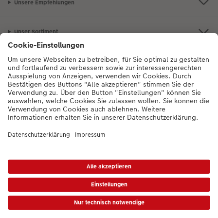
Unsere Empfehlungen
Unser Sortiment
Service
Mehr zum CEWE Fotoservice
Bei Fragen zu Produkten oder der Bestellung können Sie uns gern anrufen:
0043-1-4360043
Mo. bis Sa.: 8:00 – 20:00 Uhr und So.: 10:00 – 18:00
Uhr
* Die UVP gelten inkl. MwSt. zzgl. Versandkosten (ggf. auch bei Filialabholung) gem.
Preisliste
|
AGB
|
Datenschutz
|
Impressum