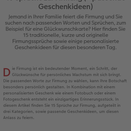
Panoramaseite
Rahmen
Bilderboxen
Biometrisches Passbild
Trinkgefäße
Geburtstagskarten
Huawei Hüllen
Terminplaner
Danke sagen
Familie
Biometrisches Passbild
Geschenkideen)
Jemand in Ihrer Familie feiert die Firmung und Sie
Erinnerungstasche
Fotocollage
Fotosets
Sofortfotos
Fototassen
Babykarten
Silikonhüllen
Wandkalender Fineline
für Männer
Baby
Neue Funktionen
suchen nach passenden Worten und Sprüchen, zum
Beispiel für eine Glückwunschkarte? Hier finden Sie
en
Personalisierter Schuber
hexxas
Fotosticker
Sofortsticker
Emaille Becher
Geburtskarten
Handykette
Kundenbeispiele
für Frauen
Erste Schritte
Erste Schritte
15 traditionelle, kurze und originelle
Firmungssprüche sowie einige personalisierte
Bestellwege
Acrylglas
Art Prints
Sofortfotos mit Rahmen
Trinkflasche
Taufkarten
Kunststoffhüllen
Papierqualitäten
für Freundinnen
Kreative Ideen mit Sofortfotos
Softwaretipps
Geschenkideen für diesen besonderen Tag.
Inspiration
Alu Dibond
Premium Poster
Sofortfotos mit Text
Dekoration
Postkarten
Lederhüllen
Bestellwege
für Kinder
Gestaltungsideen
Videotutorials
D
ie Firmung ist ein bedeutender Moment, ein Schritt, der
Jahrbuch
Gallery Print
Rahmen
Sofortfotos mit Design
Schule & Büro
Fotokarten
Holzhüllen
Designvorlagen
für Großeltern
Fotobuch für Anfänger
Glückwünsche für persönliches Wachstum mit sich bringt.
r
Die passenden Worte zur Firmung zu wählen, kann Ihre Botschaft
Reisefotobuch
Hartschaum
Fotogrößen & Formate
Sofortfotostreifen
Textilien
Digitale Grußkarte
Bio-based Case
Kalender mit fertigem Design
für Tierfreunde
Softwaretipps
besonders persönlich gestalten. In Kombination mit einem
personalisierten Geschenk wie einem Fotobuch oder einem
Fotogeschenk entsteht ein einzigartiges Erinnerungsstück. In
Kundenbeispiele
Mehrteiler
Bestellwege
Sofortfotogrußkarten
Art Prints
Bestellwege
Mit Design
Gestaltungsideen
Einfach & schnell gestaltet
Videotutorials
diesem Artikel finden Sie 15 Sprüche zur Firmung, aufgeteilt in
drei Kategorien, sowie passende Geschenkideen, um diesen
Webinare & VHS
Bestellwege
Last Minute Fotos
Sofortfotosets
Faber-Castell
Papierqualitäten
Bestellwege
CEWE myPhotos
Besondere Geschenkideen
Anleitungen & Hilfe
Anlass zu feiern.
Fotobuch für Anfänger
Ideen zur Wandgestaltung
CEWE myPhotos
Sofortfotocollagen
Foto-Geschenkbox
Weitere Anlässe
Inspiration
Neuheiten
CEWE myPhotos
Fototipps