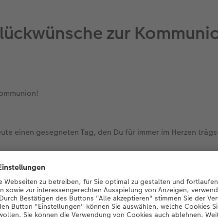
lückwünsche zur Kommuni
 Kommunion!
ute einen gesegneten Tag, den Du für immer im Herzen trägs
anz besonderer Tag!
ge Kommunion empfangen. Wir sind stolz auf Dich und wünsche