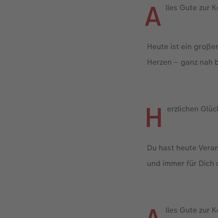
A
lles Gute zur
Heute ist ein große
Herzen – ganz nah b
H
erzlichen Glü
Du hast heute Vera
und immer für Dich 
lles Gute zur