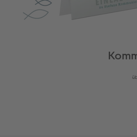
Kommu
üb