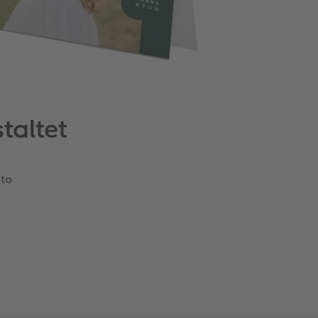
taltet
oto