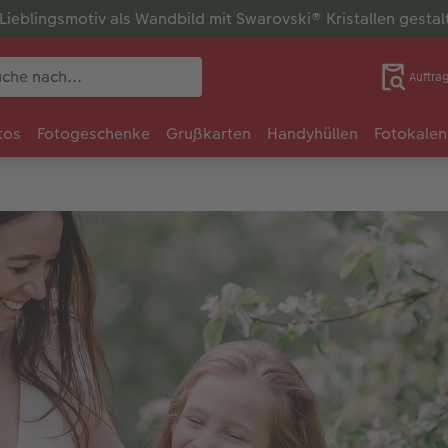
r Lieblingsmotiv als Wandbild mit Swarovski® Kristallen gesta
Auftra
tos
Fotogeschenke
Grußkarten
Handyhüllen
Fotokalen