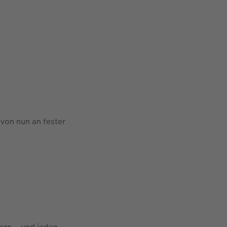
 von nun an fester
ern – und jeden