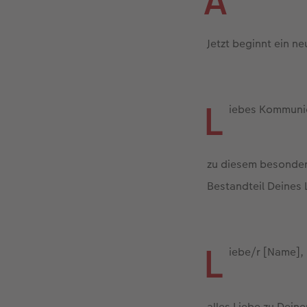
A
Jetzt beginnt ein n
L
iebes Kommuni
zu diesem besondere
Bestandteil Deines 
L
iebe/r [Name],
alles Liebe zu Dei