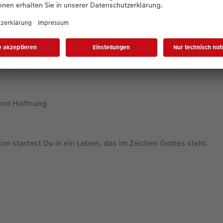
 alles, was noch kommt.
nsch!
und Hoffnung.
n startest Du in ein Leben, das im Zeichen Gottes steht.