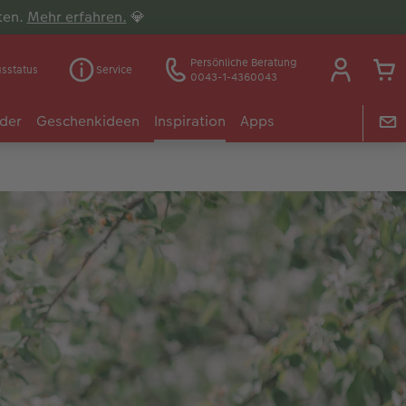
lten.
Mehr erfahren.
💎
Persönliche Beratung
gsstatus
Service
0043-1-4360043
der
Geschenkideen
Inspiration
Apps