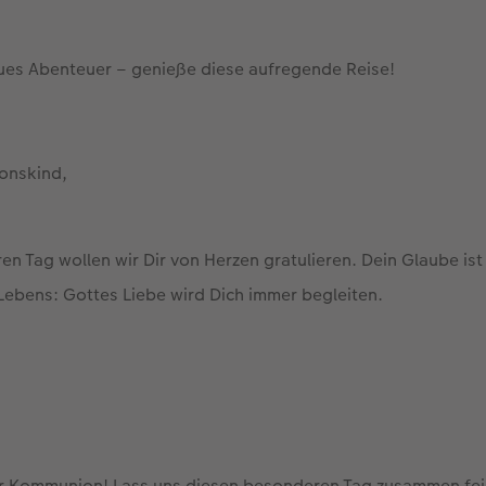
eues Abenteuer – genieße diese aufregende Reise!
onskind,
n Tag wollen wir Dir von Herzen gratulieren. Dein Glaube ist
Lebens: Gottes Liebe wird Dich immer begleiten.
ner Kommunion! Lass uns diesen besonderen Tag zusammen fei