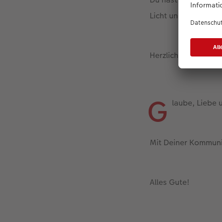
Licht und Liebe für
Herzlichen Glückwu
G
laube, Liebe 
Mit Deiner Kommunio
Alles Gute!