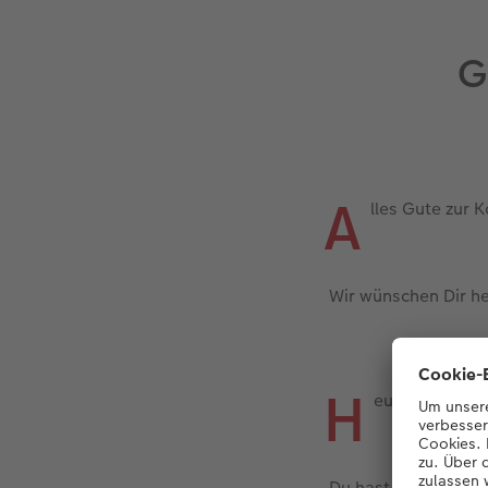
G
A
lles Gute zur
Wir wünschen Dir he
H
eute ist ein g
Du hast Deine heili