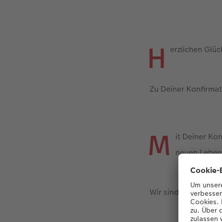
H
erzlichen Glü
Zu Deiner Konfirma
M
it Deiner Kon
neuen Lebens
Wir sind stolz auf D