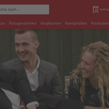
Auftra
tos
Fotogeschenke
Grußkarten
Handyhüllen
Fotokalen