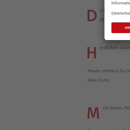
D
u hast Dich en
Dir von ganze
H
erzlichen Glü
Heute startest Du i
alles Gute.
M
ein liebes P