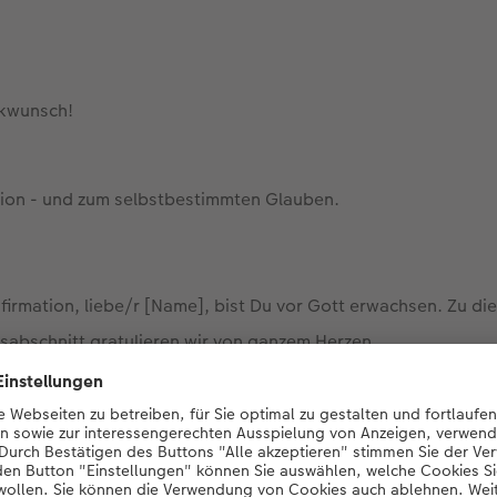
ckwunsch!
tion - und zum selbstbestimmten Glauben.
firmation, liebe/r [Name], bist Du vor Gott erwachsen. Zu die
abschnitt gratulieren wir von ganzem Herzen.
ich!