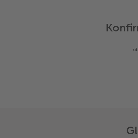
Konfir
üb
Gl