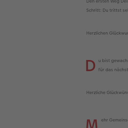
Den ersten Weg Dein
Schritt: Du trittst 
Herzlichen Glückwu
D
u bist gewach
für das nächs
Herzliche Glückwün
M
ehr Gemeinsc