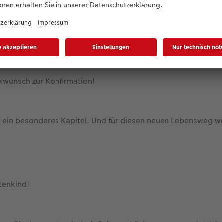
tschieden, Deinen Glauben zu festigen. Zu Deiner Konfirmatio
m Herzen.
ckwunsch zur Konfirmation!
n ein besonderes Kapitel. Und für diesen neuen Lebensweg w
atenkind!