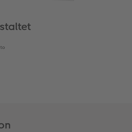
staltet
oto
ion