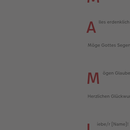
A
lles erdenklic
Möge Gottes Segen 
M
ögen Glaube,
Herzlichen Glückwu
L
iebe/r [Name]!