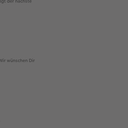
lgt der nächste
 Wir wünschen Dir
.