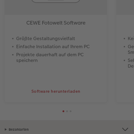
CEWE Fotowelt Software
Größte Gestaltungsvielfalt
Ke
Einfache Installation auf Ihrem PC
Ge
Sm
Projekte dauerhaft auf dem PC
speichern
Se
De
Software herunterladen
Bezahlarten