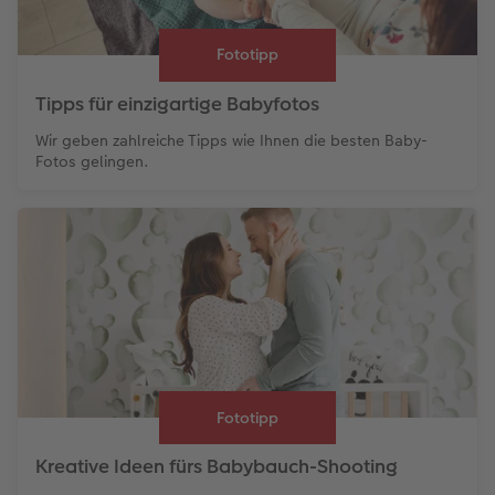
FOTOBUCH Groß.
Kleine und feine Varianten für das Babyalbum
Fototipp
Wir bieten Ihnen die Möglichkeit, Ihr Baby-Fotoalbum
in zwei
Tipps für einzigartige Babyfotos
kleinen und feinen Varianten
zu gestalten. Mit dem
CEWE
FOTOBUCH Kids
können Sie Momente mit dem Nachwuchs
Wir geben zahlreiche Tipps wie Ihnen die besten Baby-
gemeinsam erneut erleben. Lassen Sie Erinnerungen 22
Fotos gelingen.
extradicken Seiten wiederaufleben oder verbinden Sie
gemeinsame Erlebnisse spielend mit kleinen Spielen. Die Seiten
sind besonders dick und so können auch kleine Babyhände
diese gut greifen. So wird zusätzlich die Motorik geschult.
Sie haben viele Schnappschüsse des Nachwuchses auf Ihrem
Smartphone? Dann gestalten Sie aus diesen schnell und
einfach ein
CEWE FOTOBUCH Compact Quadratisch
. Das
handliche quadratische Format
misst 15 x 15 cm und kann mit
bis zu 202 Seiten gestaltet werden. Gestalten Sie es einfach
und schnell mit der
CEWE Fotowelt App
.
Fototipp
Kreative Ideen fürs Babybauch-Shooting