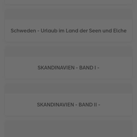
Fotobuch erstellen
Neuheiten
Neuheiten
Retro Minis
Neuheiten
Neuheiten
CEWE Magazin
Neuheiten
Extras
Extras
CEWE myPhotos
Neuheiten
Schweden - Urlaub im Land der Seen und Elche
SKANDINAVIEN - BAND I -
SKANDINAVIEN - BAND II -