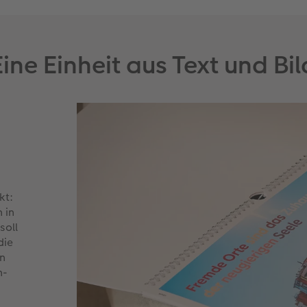
Eine Einheit aus Text und Bil
kt:
 in
soll
die
en
n-