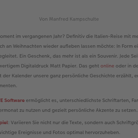
Von Manfred Kampschulte
ment im vergangenen Jahr? Definitiv die Italien-Reise mit mei
 ich an Weihnachten wieder aufleben lassen möchte: In Form e
gleitet. Ein Geschenk, das mehr ist als ein Souvenir. Jede Sei
wertigem Digitaldruck Matt Papier. Das geht
online
oder in d
t der Kalender unsere ganz persönliche Geschichte erzählt, er
ementen.
WE Software
ermöglicht es, unterschiedlichste Schriftarten, F
ermonat zu nutzen und gezielt persönliche Akzente zu setzen.
piel
: Variieren Sie nicht nur die Texte, sondern auch Schriftg
wichtige Ereignisse und Fotos optimal hervorzuheben.