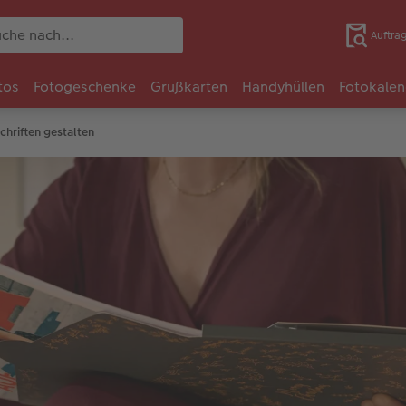
Auftra
tos
Fotogeschenke
Grußkarten
Handyhüllen
Fotokalen
hriften gestalten