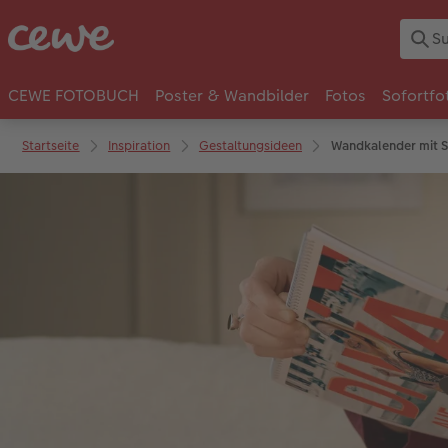
CEWE FOTOBUCH
Poster & Wandbilder
Fotos
Sofortfo
Startseite
Inspiration
Gestaltungsideen
Wandkalender mit Sc