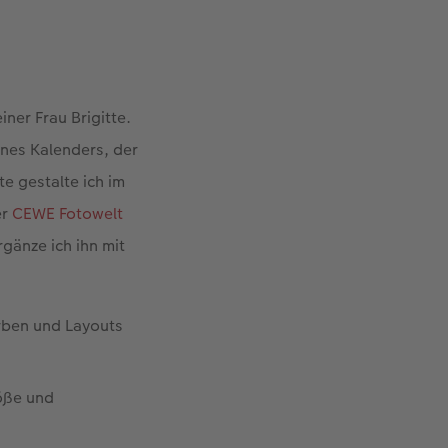
ner Frau Brigitte.
ines Kalenders, der
te gestalte ich im
er
CEWE Fotowelt
gänze ich ihn mit
arben und Layouts
röße und