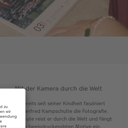
Mit der Kamera durch die Welt
Bereits seit seiner Kindheit fasziniert
Manfred Kampschulte die Fotografie.
Heute reist er durch die Welt und fängt
die beeindruckendsten Motive ein.