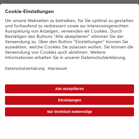
Qualität & Sicherheit
Zertifizierungen & Initiativen
Unsere Empfehlungen
Unser Sortiment
Service
Mehr zum CEWE Fotoservice
* Die UVP gelten inkl. MwSt. zzgl. Versandkosten (ggf. auch bei Filialabholung) gem.
Preisliste
|
AGB
|
Datenschutz
|
Impressum