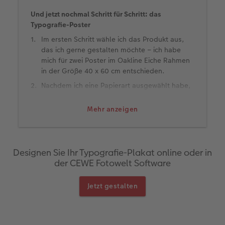
Und jetzt nochmal Schritt für Schritt: das
Typografie-Poster
Im ersten Schritt wähle ich das Produkt aus,
das ich gerne gestalten möchte – ich habe
mich für zwei Poster im Oakline Eiche Rahmen
in der Größe 40 x 60 cm entschieden.
Nachdem ich eine Papierart ausgewählt habe,
beginnt auch schon der Teil, der mir
persönlich am meisten Spaß macht: die
Mehr anzeigen
Gestaltung. Als Erstes füge ich mein Foto
in den Platzhalter ein und verkleinere es.
Anschließend ziehe ich eine schöne
Hintergrundfarbe auf die restliche Oberfläche.
Designen Sie Ihr Typografie-Plakat online oder in
der CEWE Fotowelt Software
Jetzt geht’s um die Typo: Im Bereich „Text“
füge ich eine Textfläche hinzu und platziere sie
auf meinem Hintergrund. Dann fehlt nur noch
Jetzt gestalten
die Schrift. Die kann ich hier einfach eingeben,
anpassen und verschieben – ein
eingeblendetes Raster hilft mir dabei, die