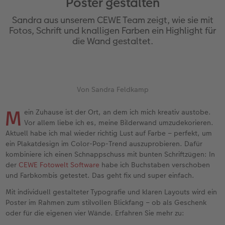
Poster gestalten
Erinnerungstasche
Fotocollage
Fotosets
Sofortfotos
Fototassen
Babykarten
Silikonhüllen
Wandkalender Fineline
für Männer
Baby
Neue Funktionen
Sandra aus unserem CEWE Team zeigt, wie sie mit
en
Personalisierter Schuber
hexxas
Fotosticker
Sofortsticker
Emaille Becher
Geburtskarten
Handykette
Kundenbeispiele
für Frauen
Erste Schritte
Erste Schritte
Fotos, Schrift und knalligen Farben ein Highlight für
die Wand gestaltet.
Bestellwege
Acrylglas
Art Prints
Sofortfotos mit Rahmen
Trinkflasche
Taufkarten
Kunststoffhüllen
Papierqualitäten
für Freundinnen
Kreative Ideen mit Sofortfotos
Softwaretipps
Inspiration
Alu Dibond
Premium Poster
Sofortfotos mit Text
Dekoration
Postkarten
Lederhüllen
Bestellwege
für Kinder
Gestaltungsideen
Videotutorials
Von Sandra Feldkamp
Jahrbuch
Gallery Print
Rahmen
Sofortfotos mit Design
Schule & Büro
Fotokarten
Holzhüllen
Designvorlagen
für Großeltern
Fotobuch für Anfänger
r
M
ein Zuhause ist der Ort, an dem ich mich kreativ austobe.
Vor allem liebe ich es, meine Bilderwand umzudekorieren.
Reisefotobuch
Hartschaum
Fotogrößen & Formate
Sofortfotostreifen
Textilien
Digitale Grußkarte
Bio-based Case
Kalender mit fertigem Design
für Tierfreunde
Softwaretipps
Aktuell habe ich mal wieder richtig Lust auf Farbe – perfekt, um
ein Plakatdesign im Color-Pop-Trend auszuprobieren. Dafür
Kundenbeispiele
Mehrteiler
Bestellwege
Sofortfotogrußkarten
Art Prints
Bestellwege
Mit Design
Gestaltungsideen
Einfach & schnell gestaltet
Videotutorials
kombiniere ich einen Schnappschuss mit bunten Schriftzügen: In
der
CEWE Fotowelt Software
habe ich Buchstaben verschoben
Webinare & VHS
Bestellwege
Last Minute Fotos
Sofortfotosets
Faber-Castell
Papierqualitäten
Bestellwege
CEWE myPhotos
Besondere Geschenkideen
Anleitungen & Hilfe
und Farbkombis getestet. Das geht fix und super einfach.
Mit individuell gestalteter Typografie und klaren Layouts wird ein
Fotobuch für Anfänger
Ideen zur Wandgestaltung
CEWE myPhotos
Sofortfotocollagen
Foto-Geschenkbox
Weitere Anlässe
Inspiration
Neuheiten
CEWE myPhotos
Fototipps
Poster im Rahmen zum stilvollen Blickfang – ob als Geschenk
oder für die eigenen vier Wände. Erfahren Sie mehr zu:
Erste Schritte
CEWE myPhotos
Fotos digitalisieren
Mehrteilige Sofortfotos
CEWE Geschenkgutschein
CEWE myPhotos
Neuheiten
Extras
Fotowettbewerbe