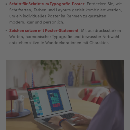
Schritt für Schritt zum Typografie-Poster
: Entdecken Sie, wie
Schriftarten, Farben und Layouts gezielt kombiniert werden,
Fotobuch erstellen
Neuheiten
Neuheiten
Retro Minis
Neuheiten
Neuheiten
CEWE Magazin
um ein individuelles Poster im Rahmen zu gestalten –
modern, klar und persönlich.
Neuheiten
Extras
Extras
CEWE myPhotos
Neuheiten
Zeichen setzen mit Poster-Statement
: Mit ausdrucksstarken
Worten, harmonischer Typografie und bewusster Farbwahl
entstehen stilvolle Wanddekorationen mit Charakter.